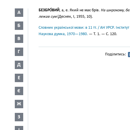
БЕЗБРО́ВИЙ
, а, е. Який не має брів.
На широкому, бе
А
лежав сум
(Десняк, І, 1955, 10).
Б
Словник української мови: в 11 тт. / АН УРСР. Інститут
Наукова думка, 1970—1980.
— Т. 1. — С. 120.
В
Г
Поділитись:
Д
Е
Є
Ж
З