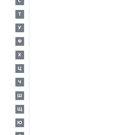
С
Т
У
Ф
Х
Ц
Ч
Ш
Щ
Ю