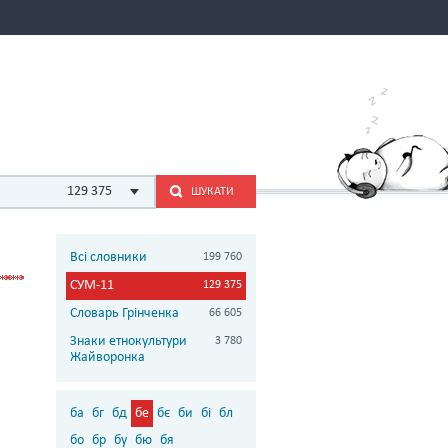
129 375
ШУКАТИ
Всі словники
199 760
СУМ-11
129 375
Словарь Грінченка
66 605
Знаки етнокультури
3 780
Жайворонка
ба
бг
бд
бе
бє
би
бі
бл
бо
бр
бу
бю
бя