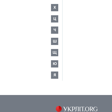
Х
Ц
Ч
Ш
Щ
Ю
Я