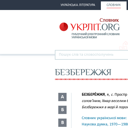
УКРАЇНСЬКА ЛІТЕРАТУРА
СЛОВНИК
БЕЗБЕРЕЖЖЯ
БЕЗБЕРЕ́ЖЖЯ
, я,
с.
Простір 
А
солов’їним, Хмар веселим
Безбережжя в морі й порожн
Б
Словник української мови: в 
В
Наукова думка, 1970—198