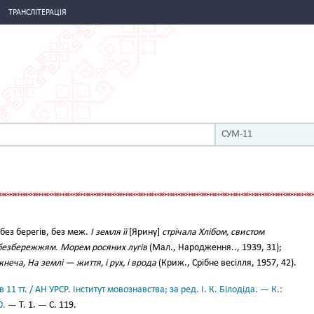
ТРАНСЛІТЕРАЦІЯ
СУМ-11
без берегів, без меж.
І земля її
[Ярину]
стрічала Хлібом, свистом
 безбережжям. Морем росяних лугів
(Мал., Народження.., 1939, 31);
еча, На землі — життя, і рух, і врода
(Криж., Срібне весілля, 1957, 42).
11 тт. / АН УРСР. Інститут мовознавства; за ред. І. К. Білодіда. — К.:
0.
— Т. 1. — С. 119.