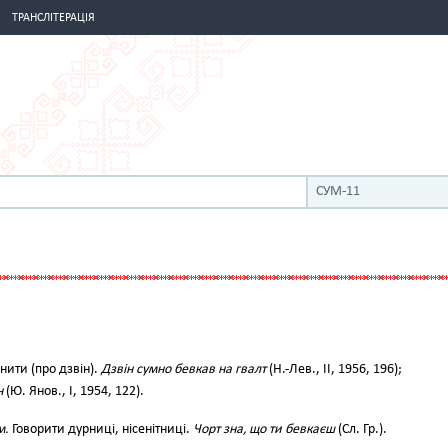
ТРАНСЛІТЕРАЦІЯ
СУМ-11
ити (про дзвін).
Дзвін сумно бевкав на гвалт
(Н.-Лев., II, 1956, 196);
н
(Ю. Янов., І, 1954, 122).
м.
Говорити дурниці, нісенітниці.
Чорт зна, що ти бевкаєш
(Сл. Гр.).