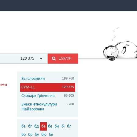
129 375
ШУКАТИ
Всі словники
199 760
СУМ-11
129 375
Словарь Грінченка
66 605
Знаки етнокультури
3 780
Жайворонка
ба
бг
бд
бе
бє
би
бі
бл
бо
бр
бу
бю
бя