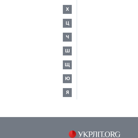
Х
Ц
Ч
Ш
Щ
Ю
Я