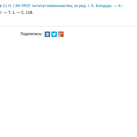
11 тт. / АН УРСР. Інститут мовознавства; за ред. І. К. Білодіда. — К.:
0.
— Т. 1. — С. 118.
Поділитись: