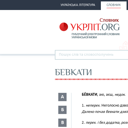
УКРАЇНСЬКА ЛІТЕРАТУРА
СЛОВНИК
БЕВКАТИ
БЕ́ВКАТИ
, аю, аєш,
недок.
А
1.
неперех.
Неголосно дзвон
Б
Далеко почав бевкати дзві
В
2.
перех. і без додатка, роз