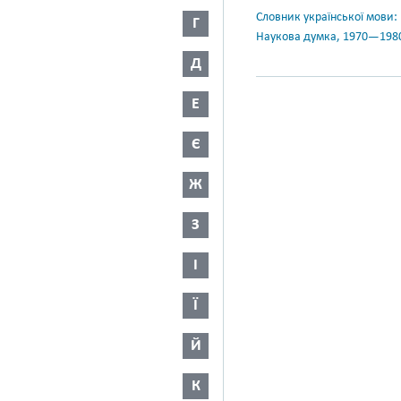
Словник української мови: в 
Г
Наукова думка, 1970—198
Д
Е
Є
Ж
З
І
Ї
Й
К