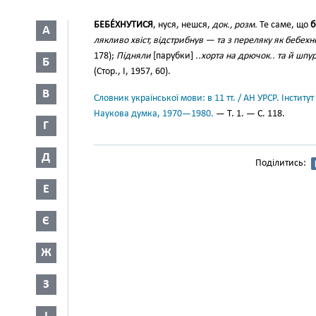
БЕБЕ́ХНУТИСЯ
, нуся, нешся,
док., розм.
Те саме, що
б
А
лякливо хвіст, відстрибнув — та з переляку як бебехне
178);
Підняли
[парубки]
..хорта на дрючок.. та й шпур
Б
(Стор., І, 1957, 60).
В
Словник української мови: в 11 тт. / АН УРСР. Інститут
Наукова думка, 1970—1980.
— Т. 1. — С. 118.
Г
Д
Поділитись:
Е
Є
Ж
З