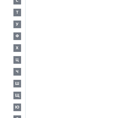
С
Т
У
Ф
Х
Ц
Ч
Ш
Щ
Ю