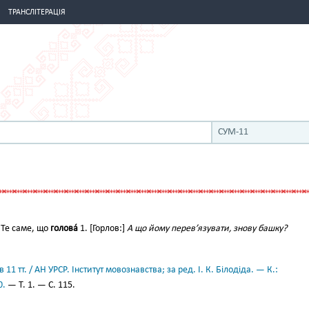
ТРАНСЛІТЕРАЦІЯ
СУМ-11
Те саме, що
голова́
1. [Горлов:]
А що йому перев’язувати, знову башку?
11 тт. / АН УРСР. Інститут мовознавства; за ред. І. К. Білодіда. — К.:
0.
— Т. 1. — С. 115.