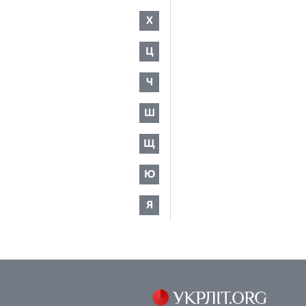
Х
Ц
Ч
Ш
Щ
Ю
Я