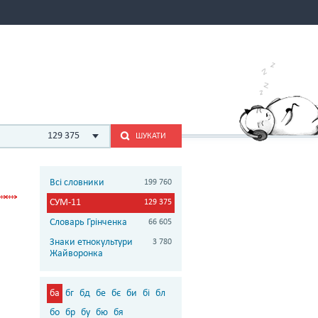
129 375
ШУКАТИ
Всі словники
199 760
СУМ-11
129 375
Словарь Грінченка
66 605
Знаки етнокультури
3 780
Жайворонка
ба
бг
бд
бе
бє
би
бі
бл
бо
бр
бу
бю
бя