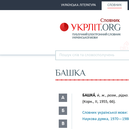
УКРАЇНСЬКА ЛІТЕРАТУРА
СЛОВНИК
БАШКА
БАШКА́
, и́,
ж., розм., рідко.
А
(Корн., II, 1955, 66).
Б
Словник української мови: в 
Наукова думка, 1970—198
В