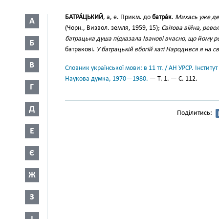
БАТРА́ЦЬКИЙ
, а, е. Прикм. до
батра́к
.
Михась уже дес
А
(Чорн., Визвол. земля, 1959, 15);
Світова війна, рево
батрацька душа підказала Іванові вчасно, що йому р
Б
батракові.
У батрацькій вбогій хаті Народився я на св
В
Словник української мови: в 11 тт. / АН УРСР. Інститут
Наукова думка, 1970—1980.
— Т. 1. — С. 112.
Г
Д
Поділитись:
Е
Є
Ж
З