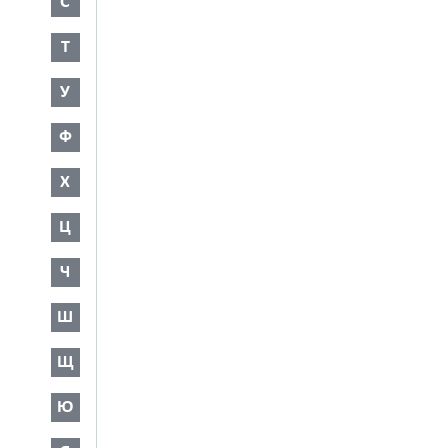
С
Т
У
Ф
Х
Ц
Ч
Ш
Щ
Ю