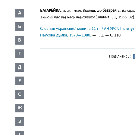
БАТАРЕ́ЙКА
, и,
ж., техн.
Зменш. до
батаре́я
2.
Батаре
А
якщо їх час від часу підігрівати
(Знання.., 1, 1966, 32)
Б
Словник української мови: в 11 тт. / АН УРСР. Інститут
Наукова думка, 1970—1980.
— Т. 1. — С. 110.
В
Г
Поділитись:
Д
Е
Є
Ж
З