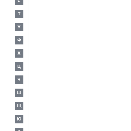
С
Т
У
Ф
Х
Ц
Ч
Ш
Щ
Ю