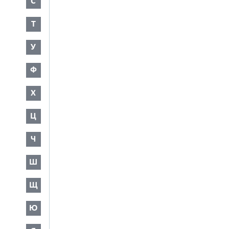
С
Т
У
Ф
Х
Ц
Ч
Ш
Щ
Ю