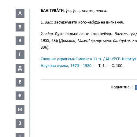
БАНІТУВА́ТИ
, у́ю, у́єш,
недок., перех.
А
1.
заст.
Засуджувати кого-небудь на вигнання.
Б
2.
діал.
Дуже сильно лаяти кого-небудь.
Василь.. рад
В
1955, 28); [Домаха:]
Мамо! краще мене банітуйте, а н
336).
Г
Словник української мови: в 11 тт. / АН УРСР. Інститут
Наукова думка, 1970—1980.
— Т. 1. — С. 100.
Д
Е
Поділитись:
Є
Ж
З