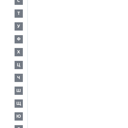
С
Т
У
Ф
Х
Ц
Ч
Ш
Щ
Ю