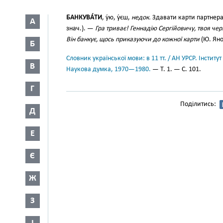
БАНКУВА́ТИ
, у́ю, у́єш,
недок.
Здавати карти партнера
А
знач.). —
Гра триває! Геннадію Сергійовичу, твоя чер
Він банкує, щось приказуючи до кожної карти
(Ю. Янов
Б
Словник української мови: в 11 тт. / АН УРСР. Інститут
В
Наукова думка, 1970—1980.
— Т. 1. — С. 101.
Г
Поділитись:
Д
Е
Є
Ж
З