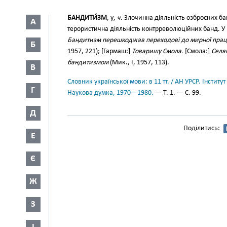
БАНДИТИ́ЗМ
, у,
ч.
Злочинна діяльність озброєних бан
А
терористична діяльність контрреволюційних банд. У
Бандитизм перешкоджав переходові до мирної праці
Б
1957, 221); [Гармаш:]
Товаришу Смола.
[Смола:]
Селя
бандитизмом
(Мик., І, 1957, 113).
В
Словник української мови: в 11 тт. / АН УРСР. Інститут
Г
Наукова думка, 1970—1980.
— Т. 1. — С. 99.
Д
Поділитись:
Е
Є
Ж
З