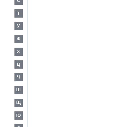
С
Т
У
Ф
Х
Ц
Ч
Ш
Щ
Ю