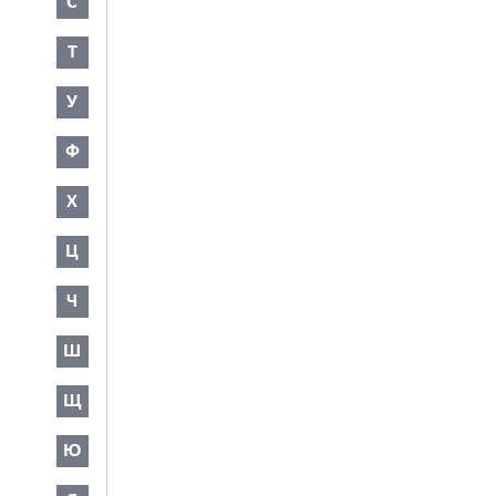
С
Т
У
Ф
Х
Ц
Ч
Ш
Щ
Ю