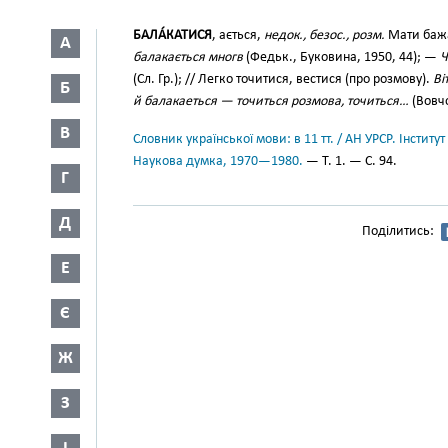
БАЛА́КАТИСЯ
, ається,
недок., безос., розм.
Мати бажа
А
балакається многв
(Федьк., Буковина, 1950, 44); —
Ч
(Сл. Гр.); // Легко точитися, вестися (про розмову).
Ві
Б
й балакаеться — точиться розмова, точиться…
(Вовчо
В
Словник української мови: в 11 тт. / АН УРСР. Інститут
Наукова думка, 1970—1980.
— Т. 1. — С. 94.
Г
Д
Поділитись:
Е
Є
Ж
З