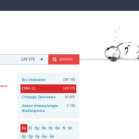
129 375
ШУКАТИ
Всі словники
199 760
СУМ-11
129 375
Словарь Грінченка
66 605
Знаки етнокультури
3 780
Жайворонка
ба
бг
бд
бе
бє
би
бі
бл
бо
бр
бу
бю
бя