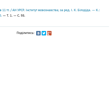
11 тт. / АН УРСР. Інститут мовознавства; за ред. І. К. Білодіда. — К.:
0.
— Т. 1. — С. 93.
Поділитись: