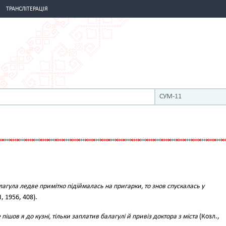
ТРАНСЛІТЕРАЦІЯ
СУМ-11
лагула ледве примітко підіймалась на пригарки, то знов спускалась у
І, 1956, 408).
 пішов я до кузні, тільки заплатив балагулі й привіз доктора з міста
(Козл.,