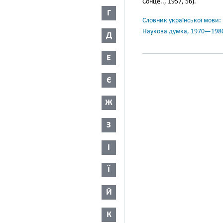
Сонце.., 1957, 56).
Г
Словник української мови: в 
Наукова думка, 1970—198
Д
Е
Є
Ж
З
І
Ї
Й
К