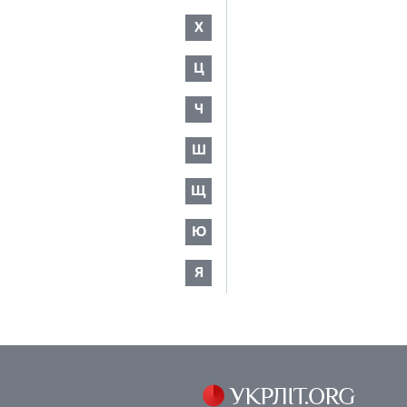
Х
Ц
Ч
Ш
Щ
Ю
Я