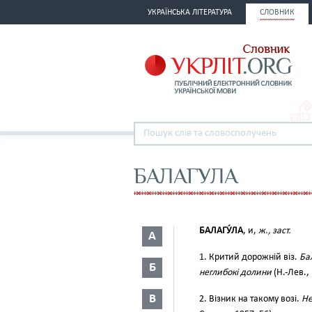
УКРАЇНСЬКА ЛІТЕРАТУРА
СЛОВНИК
БАЛАГУЛА
БАЛАГУ́ЛА
, и,
ж., заст.
А
1. Критий дорожній віз.
Ба
Б
неглибокі долини
(Н.-Лев., 
В
2. Візник на такому возі.
Не