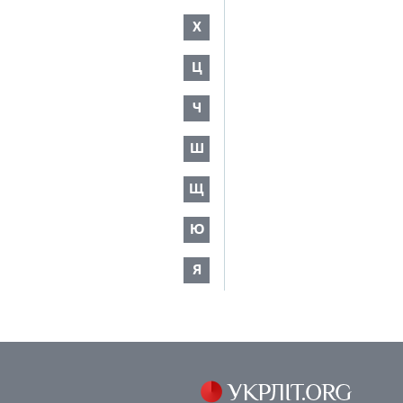
Х
Ц
Ч
Ш
Щ
Ю
Я