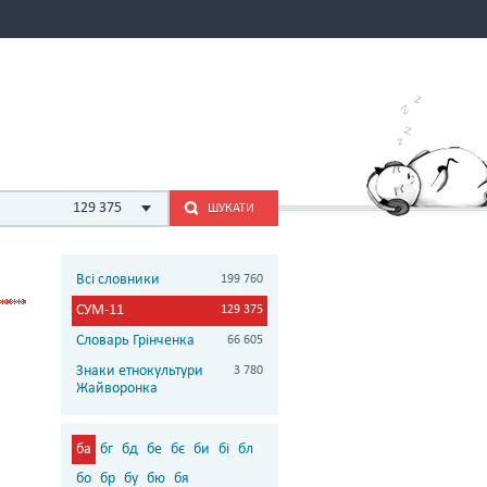
129 375
ШУКАТИ
Всі словники
199 760
СУМ-11
129 375
Словарь Грінченка
66 605
Знаки етнокультури
3 780
Жайворонка
ба
бг
бд
бе
бє
би
бі
бл
бо
бр
бу
бю
бя