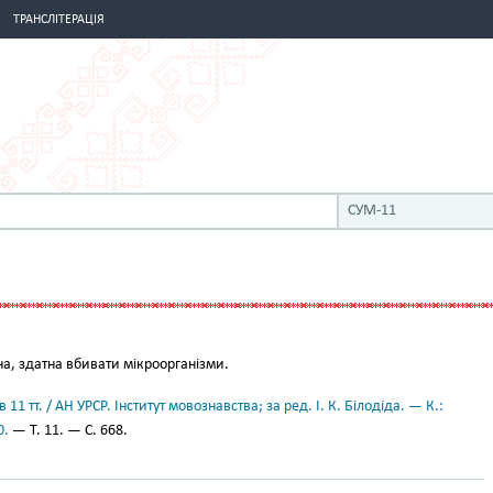
ТРАНСЛІТЕРАЦІЯ
СУМ-11
а, здатна вбивати мікроорганізми.
11 тт. / АН УРСР. Інститут мовознавства; за ред. І. К. Білодіда. — К.:
0.
— Т. 11. — С. 668.