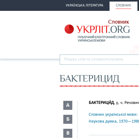
УКРАЇНСЬКА ЛІТЕРАТУРА
СЛОВНИК
БАКТЕРИЦИД
БАКТЕРИЦИ́Д
, у,
ч.
Речовин
А
Словник української мови: в 
Б
Наукова думка, 1970—198
В