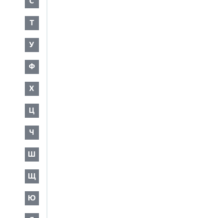
С
Т
У
Ф
Х
Ц
Ч
Ш
Щ
Ю