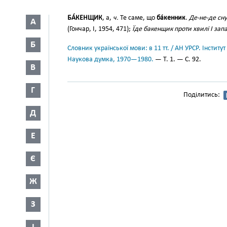
БА́КЕНЩИК
, а,
ч.
Те саме, що
ба́кенник
.
Де-не-де сн
А
(Гончар, І, 1954, 471);
Їде бакенщик проти хвилі І запа
Б
Словник української мови: в 11 тт. / АН УРСР. Інститут
Наукова думка, 1970—1980.
— Т. 1. — С. 92.
В
Г
Поділитись:
Д
Е
Є
Ж
З