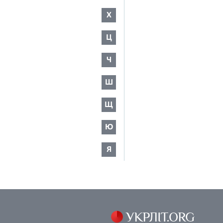
Х
Ц
Ч
Ш
Щ
Ю
Я