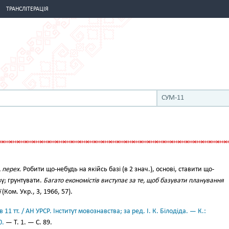
ТРАНСЛІТЕРАЦІЯ
СУМ-11
, перех.
Робити що-небудь на якійсь базі (в 2 знач.), основі, ставити що-
зу; грунтувати.
Багато економістів виступає за те, щоб базувати планування
ї
(Ком. Укр., 3, 1966, 57).
11 тт. / АН УРСР. Інститут мовознавства; за ред. І. К. Білодіда. — К.:
0.
— Т. 1. — С. 89.