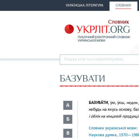
УКРАЇНСЬКА ЛІТЕРАТУРА
СЛОВНИК
БАЗУВАТИ
БАЗУВА́ТИ
, у́ю, у́єш,
недок.
А
небудь на якусь основу, ба
і облік на кінцевій продукці
Б
Словник української мови: в 
В
Наукова думка, 1970—198