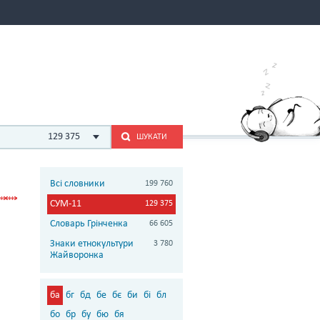
129 375
ШУКАТИ
Всі словники
199 760
СУМ-11
129 375
Словарь Грінченка
66 605
Знаки етнокультури
3 780
Жайворонка
ба
бг
бд
бе
бє
би
бі
бл
бо
бр
бу
бю
бя