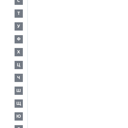
С
Т
У
Ф
Х
Ц
Ч
Ш
Щ
Ю