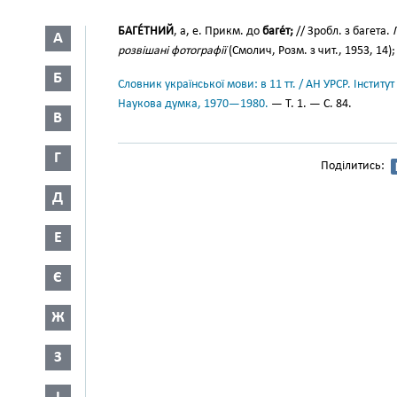
БАГЕ́ТНИЙ
, а, е. Прикм. до
баге́т;
// Зробл. з багета.
А
розвішані фотографії
(Смолич, Розм. з чит., 1953, 14)
Б
Словник української мови: в 11 тт. / АН УРСР. Інститут
Наукова думка, 1970—1980.
— Т. 1. — С. 84.
В
Г
Поділитись:
Д
Е
Є
Ж
З