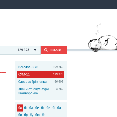
129 375
ШУКАТИ
Всі словники
199 760
СУМ-11
129 375
Словарь Грінченка
66 605
Знаки етнокультури
3 780
Жайворонка
ба
бг
бд
бе
бє
би
бі
бл
бо
бр
бу
бю
бя