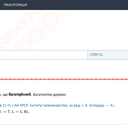
ТРАНСЛІТЕРАЦІЯ
СУМ-11
ме, що
багаторі́чний
.
Багатолітнє дерево.
11 тт. / АН УРСР. Інститут мовознавства; за ред. І. К. Білодіда. — К.:
0.
— Т. 1. — С. 81.