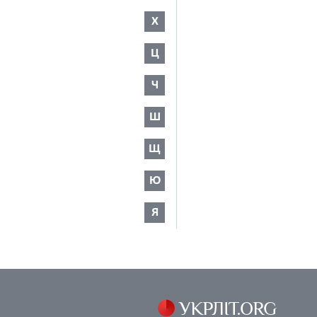
Х
Ц
Ч
Ш
Щ
Ю
Я