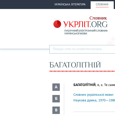
УКРАЇНСЬКА ЛІТЕРАТУРА
СЛОВНИК
БАГАТОЛІТНІЙ
БАГАТОЛІ́ТНІЙ
, я, є. Те са
А
Словник української мови: в 
Б
Наукова думка, 1970—198
В