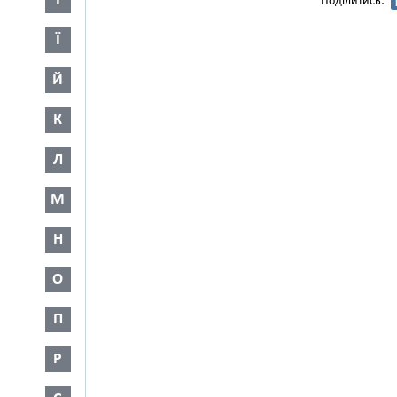
І
Поділитись:
Ї
Й
К
Л
М
Н
О
П
Р