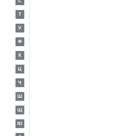
С
Т
У
Ф
Х
Ц
Ч
Ш
Щ
Ю