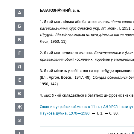
БАГАТОЗНА́ЧНИЙ
, а, е.
А
1. Який має. кілька або багато значень.
Часто слово 
Б
багатозначним
(Курс сучасної укр. літ. мови, І, 1951, 
Щедрін. Він міг годинами читати дітям казки та пояс
В
Леся, 1960, 11).
Г
2. Який має велике значення.
Багатозначним є факт
приземлення обох
[космічних]
кораблів у визначеном
Д
3. Який містить у собі натяк на що-небудь; промови
(Вл., Аргон. Всесв., 1947, 48);
Обидва обмінялися ба
Е
1950, 142).
Є
4.
мат.
Який складається з багатьох цифрових знаків
Ж
Словник української мови: в 11 тт. / АН УРСР. Інститут
Наукова думка, 1970—1980.
— Т. 1. — С. 80.
З