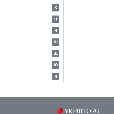
Х
Ц
Ч
Ш
Щ
Ю
Я