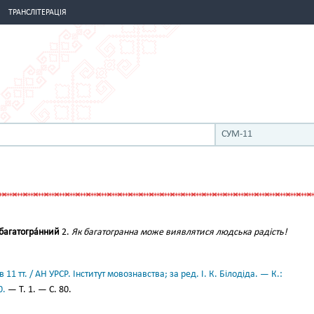
ТРАНСЛІТЕРАЦІЯ
СУМ-11
багатогра́нний
2.
Як багатогранна може виявлятися людська радість!
11 тт. / АН УРСР. Інститут мовознавства; за ред. І. К. Білодіда. — К.:
0.
— Т. 1. — С. 80.