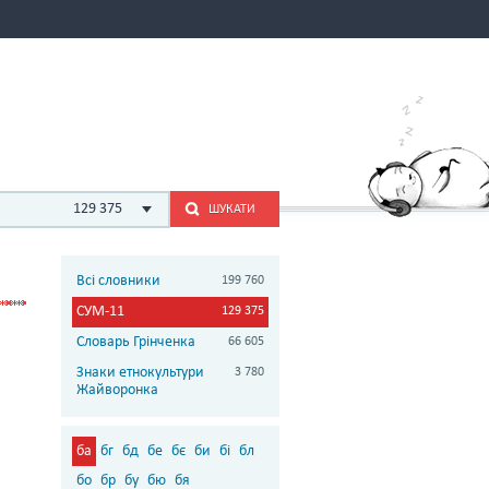
129 375
ШУКАТИ
Всі словники
199 760
СУМ-11
129 375
Словарь Грінченка
66 605
Знаки етнокультури
3 780
Жайворонка
ба
бг
бд
бе
бє
би
бі
бл
бо
бр
бу
бю
бя