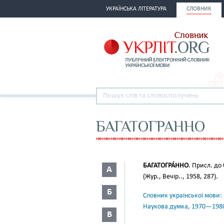
УКРАЇНСЬКА ЛІТЕРАТУРА
СЛОВНИК
БАГАТОГРАННО
БАГАТОГРА́ННО
. Присл. до
А
(Жур., Вечір.., 1958, 287).
Б
Словник української мови: в 
Наукова думка, 1970—198
В