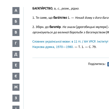
БАГАТИ́РСТВО
, а,
с., розм., рідко.
А
1. Те саме, що
бага́тство
1. —
Нехай йому з його бага
Б
2. Збірн. до
багати́р
.
Не знали
[дрогобицькі муляри]
В
організуються до великої боротьби з багатирством
(Ф
Словник української мови: в 11 тт. / АН УРСР. Інститут
Г
Наукова думка, 1970—1980.
— Т. 1. — С. 79.
Д
Поділитись:
Е
Є
Ж
З