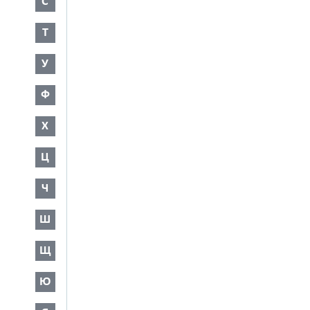
С
Т
У
Ф
Х
Ц
Ч
Ш
Щ
Ю