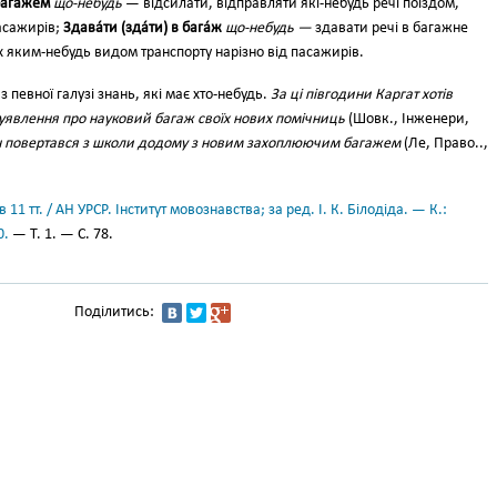
багаже́м
що-небудь
— відсилати, відправляти які-небудь речі поїздом,
 пасажирів;
Здава́ти (зда́ти) в бага́ж
що-небудь —
здавати речі в багажне
х яким-небудь видом транспорту нарізно від пасажирів.
 певної галузі знань, які має хто-небудь.
За ці півгодини Каргат хотів
уявлення про науковий багаж своїх нових помічниць
(Шовк., Інженери,
н повертався з школи додому з новим захоплюючим багажем
(Ле, Право..,
11 тт. / АН УРСР. Інститут мовознавства; за ред. І. К. Білодіда. — К.:
0.
— Т. 1. — С. 78.
Поділитись: