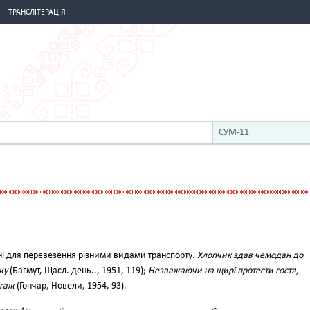
ТРАНСЛІТЕРАЦІЯ
СУМ-11
ані для перевезення різними видами транспорту.
Хлопчик здав чемодан до
жу
(Багмут, Щасл. день.., 1951, 119);
Незважаючи на щирі протести гостя,
агаж
(Гончар, Новели, 1954, 93).