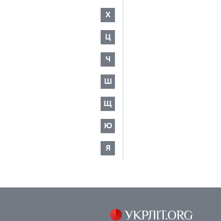
Х
Ц
Ч
Ш
Щ
Ю
Я