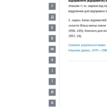
Відправля́ти (відпра́вити) 
Г
літаком і т. ін. нарізно від
відділення для відправки ї
Д
2.
перен.
Запас відомостей з
скласти більш-менш повне 
Е
1956, 135);
Кожного дня ві
1957, 14).
Є
Словник української мови: в 
Ж
Наукова думка, 1970—198
З
І
Ї
Й
К