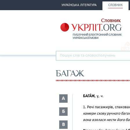
УКРАЇНСЬКА ЛІТЕРАТУРА
СЛОВНИК
БАГАЖ
БАГА́Ж
, у,
ч.
А
1. Речі пасажирів, спаков
Б
камери схову ручного бага
вона взялася нести його б
В