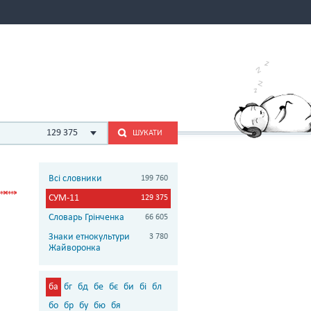
129 375
ШУКАТИ
Всі словники
199 760
СУМ-11
129 375
Словарь Грінченка
66 605
Знаки етнокультури
3 780
Жайворонка
ба
бг
бд
бе
бє
би
бі
бл
бо
бр
бу
бю
бя