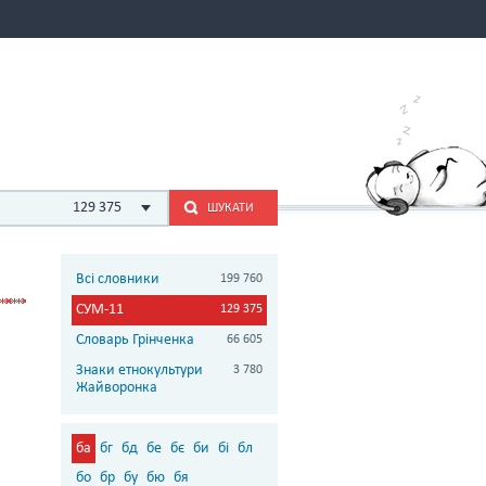
129 375
ШУКАТИ
Всі словники
199 760
СУМ-11
129 375
Словарь Грінченка
66 605
Знаки етнокультури
3 780
Жайворонка
ба
бг
бд
бе
бє
би
бі
бл
бо
бр
бу
бю
бя