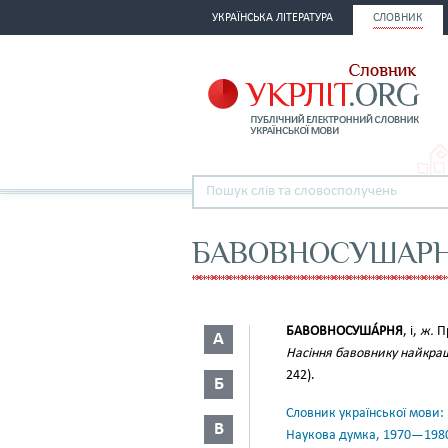
УКРАЇНСЬКА ЛІТЕРАТУРА
СЛОВНИК
БАВОВНОСУШАР
БАВОВНОСУША́РНЯ
, і,
ж.
Пр
А
Насіння бавовнику найкращ
242).
Б
Словник української мови: в 
В
Наукова думка, 1970—198