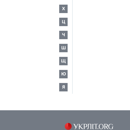
Х
Ц
Ч
Ш
Щ
Ю
Я