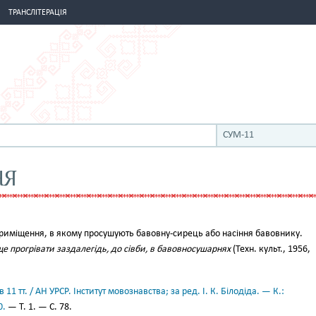
ТРАНСЛІТЕРАЦІЯ
СУМ-11
НЯ
иміщення, в якому просушують бавовну-сирець або насіння бавовнику.
е прогрівати заздалегідь, до сівби, в бавовносушарнях
(Техн. культ., 1956,
11 тт. / АН УРСР. Інститут мовознавства; за ред. І. К. Білодіда. — К.:
0.
— Т. 1. — С. 78.