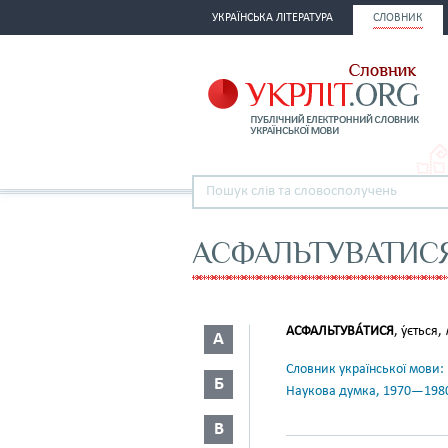
УКРАЇНСЬКА ЛІТЕРАТУРА
СЛОВНИК
АСФАЛЬТУВАТИС
АСФАЛЬТУВА́ТИСЯ
, у́ється,
А
Словник української мови: в 
Б
Наукова думка, 1970—198
В