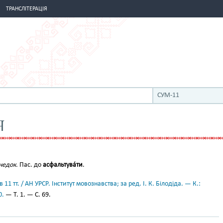
ТРАНСЛІТЕРАЦІЯ
СУМ-11
Я
недок.
Пас. до
асфальтува́ти
.
11 тт. / АН УРСР. Інститут мовознавства; за ред. І. К. Білодіда. — К.:
0.
— Т. 1. — С. 69.