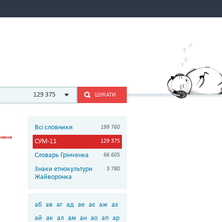
129 375
ШУКАТИ
Всі словники
199 760
СУМ-11
129 375
Словарь Грінченка
66 605
Знаки етнокультури
3 780
Жайворонка
аб
ав
аг
ад
ае
ає
аж
аз
ай
ак
ал
ам
ан
ао
ап
ар