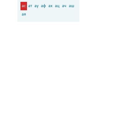
ас
ат
ау
аф
ах
ац
ач
аш
ая