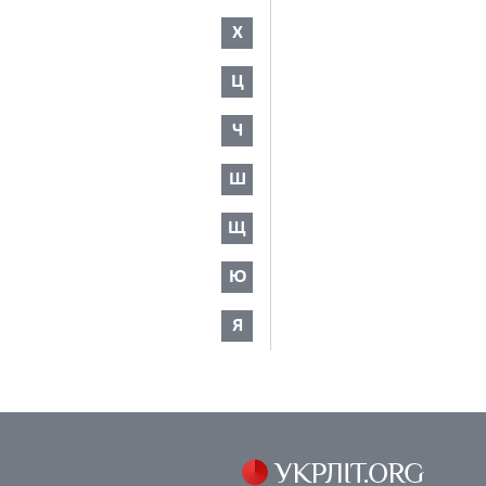
Х
Ц
Ч
Ш
Щ
Ю
Я