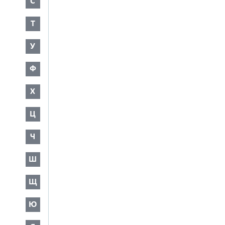
С
Т
У
Ф
Х
Ц
Ч
Ш
Щ
Ю