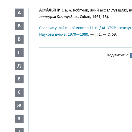
АСФА́ЛЬТНИК
, а,
ч.
Робітник, який асфальтує шлях, ву
А
поглядом Галину
(Зар., Світло, 1961, 18).
Б
Словник української мови: в 11 тт. / АН УРСР. Інститут
Наукова думка, 1970—1980.
— Т. 1. — С. 69.
В
Г
Поділитись:
Д
Е
Є
Ж
З