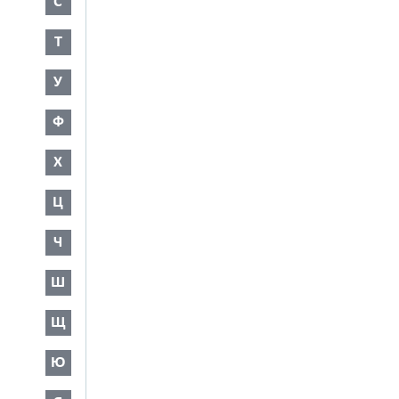
С
Т
У
Ф
Х
Ц
Ч
Ш
Щ
Ю