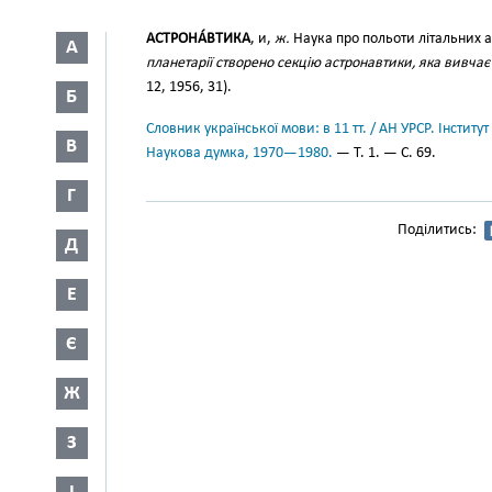
АСТРОНА́ВТИКА
, и,
ж.
Наука про польоти літальних а
А
планетарії створено секцію астронавтики, яка вивча
12, 1956, 31).
Б
Словник української мови: в 11 тт. / АН УРСР. Інститут
В
Наукова думка, 1970—1980.
— Т. 1. — С. 69.
Г
Поділитись:
Д
Е
Є
Ж
З