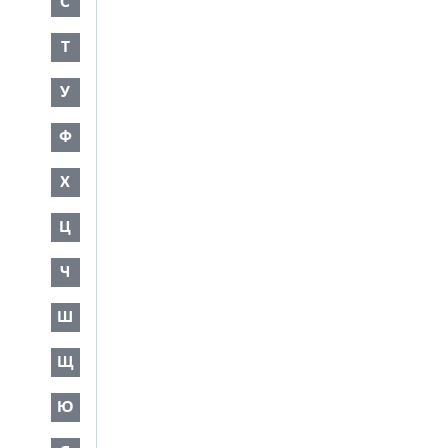
С
Т
У
Ф
Х
Ц
Ч
Ш
Щ
Ю