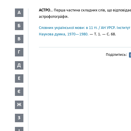
АСТРО
… Перша частина складних слів, що відповіда
А
астрофотогра́фія.
Б
Словник української мови: в 11 тт. / АН УРСР. Інститут
Наукова думка, 1970—1980.
— Т. 1. — С. 68.
В
Г
Поділитись:
Д
Е
Є
Ж
З