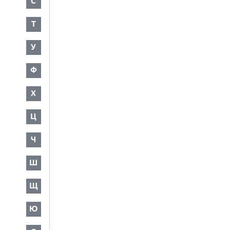
С
Т
У
Ф
Х
Ц
Ч
Ш
Щ
Ю