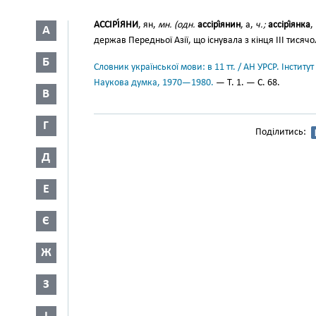
АССІРІ́ЯНИ
, ян,
мн. (одн.
ассірі́янин
, а,
ч.;
ассірі́янка
,
А
держав Передньої Азії, що існувала з кінця III тисячолі
Б
Словник української мови: в 11 тт. / АН УРСР. Інститут
Наукова думка, 1970—1980.
— Т. 1. — С. 68.
В
Г
Поділитись:
Д
Е
Є
Ж
З