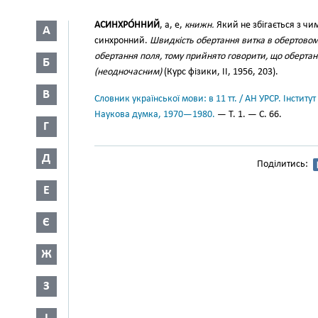
АСИНХРО́ННИЙ
, а, е,
книжн.
Який не збігається з чи
А
синхронний.
Швидкість обертання витка в обертовом
обертання поля, тому прийнято говорити, що обертан
Б
(неодночасним)
(Курс фізики, II, 1956, 203).
В
Словник української мови: в 11 тт. / АН УРСР. Інститут
Наукова думка, 1970—1980.
— Т. 1. — С. 66.
Г
Д
Поділитись:
Е
Є
Ж
З