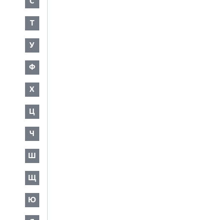
С
Т
У
Ф
Х
Ц
Ч
Ш
Щ
Ю