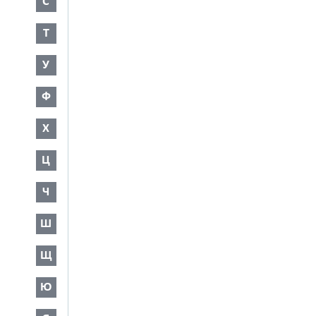
С
Т
У
Ф
Х
Ц
Ч
Ш
Щ
Ю