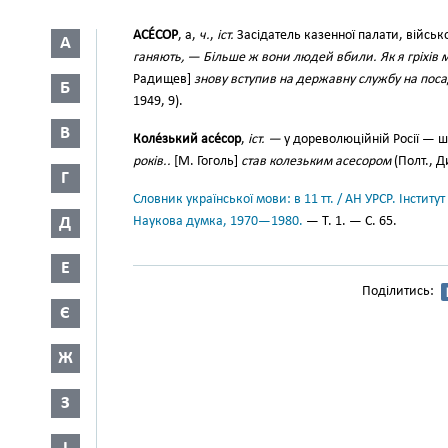
АСЕ́СОР
, а,
ч.
,
іст.
Засідатель казенної палати, військо
А
ганяють, — Більше ж вони людей вбили. Як я гріхів 
Радищев]
знову вступив на державну службу на поса
Б
1949, 9).
В
Коле́зький асе́сор
,
іст. —
у дореволюційній Росії — ш
років..
[М. Гоголь]
став колезьким асесором
(Полт., Ди
Г
Словник української мови: в 11 тт. / АН УРСР. Інститут
Д
Наукова думка, 1970—1980.
— Т. 1. — С. 65.
Е
Поділитись:
Є
Ж
З