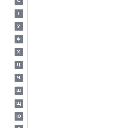
С
Т
У
Ф
Х
Ц
Ч
Ш
Щ
Ю