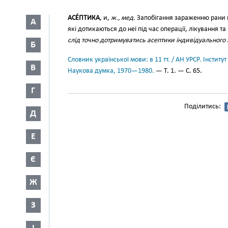
АСЕ́ПТИКА
, и,
ж., мед.
Запобігання зараженню рани ш
А
які дотикаються до неї під час операції, лікування та 
слід точно дотримуватись асептики індивідуального
Б
Словник української мови: в 11 тт. / АН УРСР. Інститут
В
Наукова думка, 1970—1980.
— Т. 1. — С. 65.
Г
Поділитись:
Д
Е
Є
Ж
З