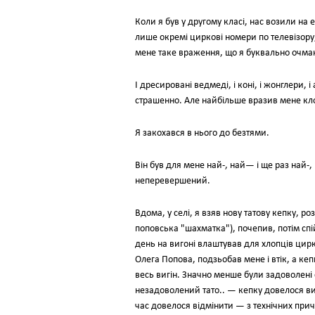
Коли я був у другому класі, нас возили на
лише окремі циркові номери по телевізору,
мене таке враження, що я буквально очмані
І дресировані ведмеді, і коні, і жонглери, 
страшенно. Але найбільше вразив мене кл
Я закохався в нього до безтями.
Він був для мене най-, най— і ще раз на
неперевершений.
Вдома, у селі, я взяв нову татову кепку, 
поповська "шахматка"), почепив, потім спійм
день на вигоні влаштував для хлопців цирко
Олега Попова, подзьобав мене і втік, а к
весь вигін. Значно менше були задоволені с
незадоволений тато.. — кепку довелося ви
час довелося відмінити — з технічних при