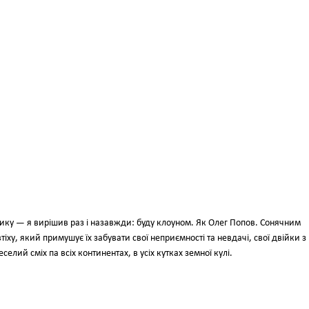
лику — я вирішив раз і назавжди: буду клоуном. Як Олег Попов. Сонячним
іху, який примушує їх забувати свої неприємності та невдачі, свої двійки з
лий сміх па всіх континентах, в усіх кутках земної кулі.