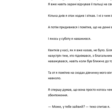
Я вже навіть зарані відчував її пальці на св
Кілька днів я отак ходив і зітхав. І ні з чи
А потім придивився і помітив, що на денні
І якось у суботу я наважився.
Квитків у касі, як я вже казав, не було. Б
назустріч тим, хто піднімався, з благаль
наважувався, навіть коли був ближче до то
Та от я помітив на сходах дівчинку мого ві
навколо.
Я спершу думав, що вона просто когось чека
збентеження.
— Може, у тебе зайвий? — тихо спитав я.