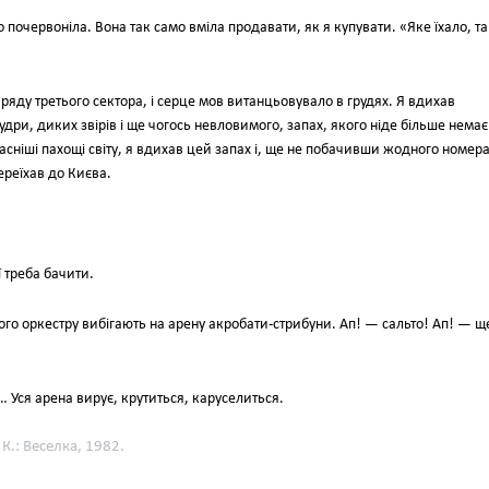
 почервоніла. Вона так само вміла продавати, як я купувати. «Яке їхало, та
 ряду третього сектора, і серце мов витанцьовувало в грудях. Я вдихав
дри, диких звірів і ще чогось невловимого, запах, якого ніде більше немає 
сніші пахощі світу, я вдихав цей запах і, ще не побачивши жодного номера
ереїхав до Києва.
 треба бачити.
ого оркестру вибігають на арену акробати-стрибуни. Ап! — сальто! Ап! — щ
 Уся арена вирує, крутиться, каруселиться.
К.: Веселка, 1982.