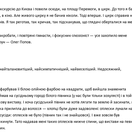
 екскурсію до Києва і повели осюди, на площу Перемоги, в цирк. До того я б
 в кіно. Але живого цирку я не бачив ніколи. Тоді вперше. І цирк справив 
в. Я так реготав, так кричав, так підскакував, що глядачі оберталися на м
і акробати, і повітряні гімнасти, і фокусник-ілюзіоніст — усе захопило мене
оун — Олег Попов.
й-, найталановитіший, найсимпатичніший, найвеселіший. Недосяжний,
розфарбував її білою олійною фарбою на квадрати, щоб вийшла знаменита
ав на сусідньому городі білого півника (у нас були тільки зозулясті) і в то
ву виставу. І хоча сусідський півник не хотів лягати па землю й засинати, 
епка прилипла до волосся — хлопці були дуже задоволені: оплески лунали н
усіди: оплесків не було (півник так і не знайшовся). І вже зовсім був
кинути. Тато надавав мені таких оплесків нижче спини, що вистави на пев
чин.