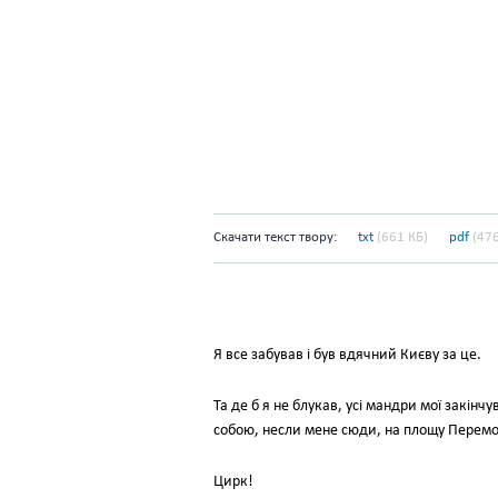
Скачати текст твору:
txt
(661 КБ)
pdf
(476
Я все забував і був вдячний Києву за це.
Та де б я не блукав, усі мандри мої закінч
собою, несли мене сюди, на площу Перемо
Цирк!