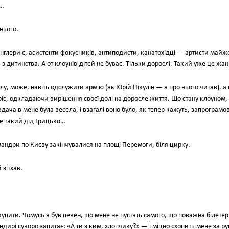
в…
нього.
онглери є, асистенти фокусників, антиподисти, канатохідці — артисти майж
з дитинства. А от клоунів-дітей не буває. Тільки дорослі. Такий уже це жан
олу, може, навіть одслужити армію (як Юрій Нікулін — я про нього читав), а
і ріс, одкладаючи вирішення своєї долі на доросле життя. Що стану клоуном,
і вдача в мене була весела, і взагалі воно було, як тепер кажуть, запрограмо
е такий дід Грицько…
ї мандри по Києву закінчувалися на площі Перемоги, біля цирку.
 зітхав.
 купити. Чомусь я був певен, що мене не пустять самого, що поважна білетер
ирі суворо запитає: «А ти з ким, хлопчику?» — і міцно схопить мене за ру