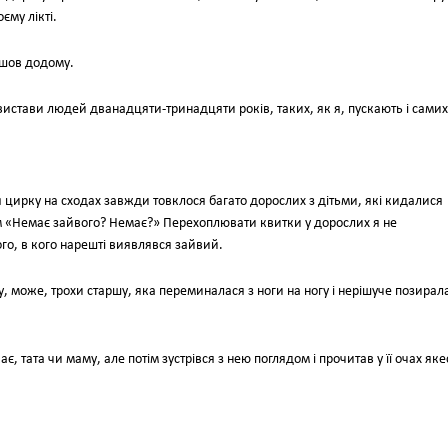
оєму лікті.
м ішов додому.
 вистави людей дванадцяти-тринадцяти років, таких, як я, пускають і самих
іля цирку на сходах завжди товклося багато дорослих з дітьми, які кидалися
ним «Немає зайвого? Немає?» Перехоплювати квитки у дорослих я не
го, в кого нарешті виявлявся зайвий.
ку, може, трохи старшу, яка переминалася з ноги на ногу і нерішуче позирал
є, тата чи маму, але потім зустрівся з нею поглядом і прочитав у її очах яке