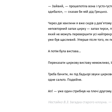
— Зайвий, — прошепотіла вона і густо-густо
здибало», — сказав би мій дід Грицько.
Через дві хвилини я вже сидів у дев’ятому
неповторний запах цирку — запах тирси, пу
який не можуть перевершити усі найпрекра
уже був щасливий. Уперше після того, як п
А потім була вистава…
Переказати циркову виставу неможливо, її
Треба бачити, як під бадьорі звуки цирков
одне сальто. Подвійне.
Ап! — уже один стрибнув на плечі другому…
Нестайко В.З.
Загадка старого клоуна. — 