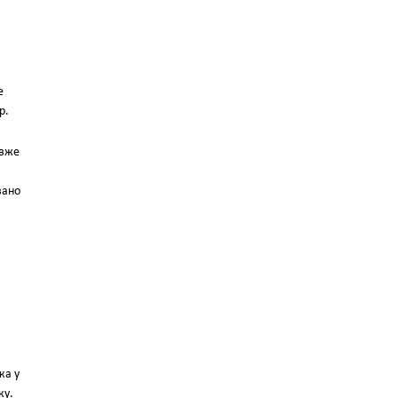
е
р.
 вже
вано
ка у
ку.