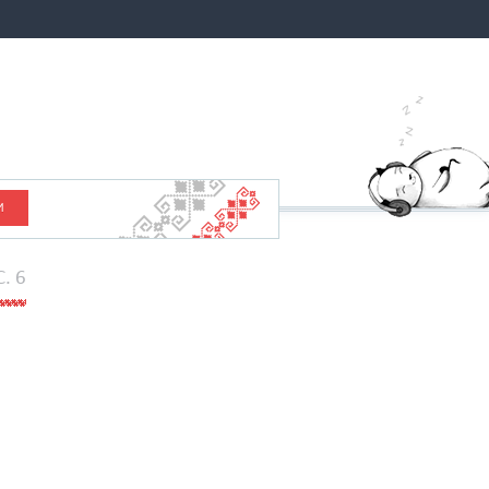
И
C. 6