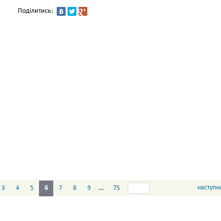
Поділитись:
наступн
3
4
5
6
7
8
9
...
75