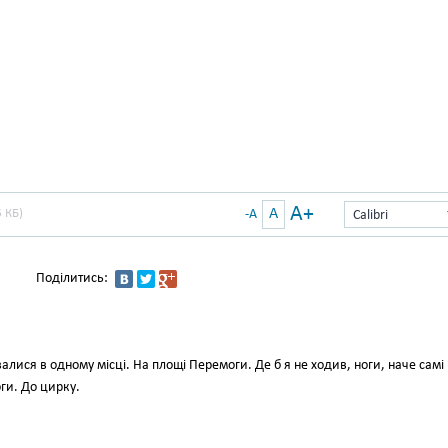
A+
A
 КБ)
-A
Calibri
Поділитись:
увалися в одному місці. На площі Перемоги. Де б я не ходив, ноги, наче самі
ги. До цирку.