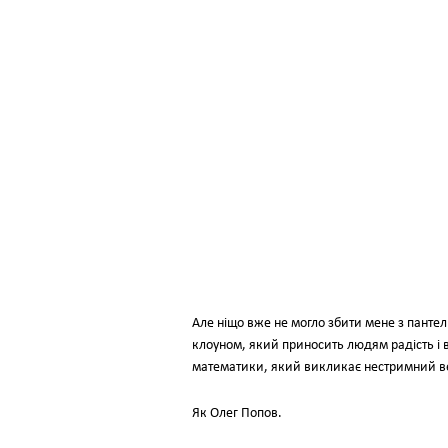
Але ніщо вже не могло збити мене з панте
клоуном, який приносить людям радість і вт
математики, який викликає нестримний весе
Як Олег Попов.