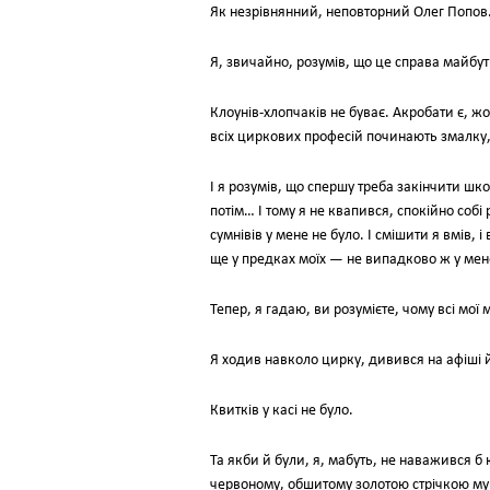
Як незрівнянний, неповторний Олег Попо
Я, звичайно, розумів, що це справа майбут
Клоунів-хлопчаків не буває. Акробати є, ж
всіх циркових професій починають змалку, 
І я розумів, що спершу треба закінчити шк
потім… І тому я не квапився, спокійно соб
сумнівів у мене не було. І смішити я вмів, 
ще у предках моїх — не випадково ж у мен
Тепер, я гадаю, ви розумієте, чому всі мо
Я ходив навколо цирку, дивився на афіші й
Квитків у касі не було.
Та якби й були, я, мабуть, не наважився б
червоному, обшитому золотою стрічкою мунд