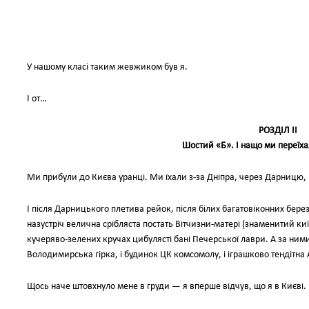
У нашому класі таким жевжиком був я.
І от…
РОЗДІЛ II
Шостий «Б». І нащо ми переїха
Ми прибули до Києва уранці. Ми їхали з-за Дніпра, через Дарницю
І після Дарницького плетива рейок, після білих багатовіконних бере
назустріч велична срібляста постать Вітчизни-матері (знаменитий ки
кучеряво-зелених кручах цибулясті бані Печерської лаври. А за ними 
Володимирська гірка, і будинок ЦК комсомолу, і іграшково тендітна
Щось наче штовхнуло мене в груди — я вперше відчув, що я в Києві.