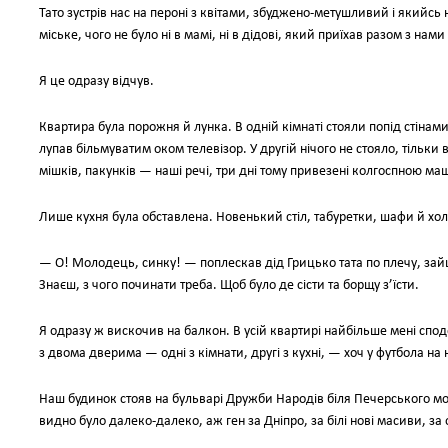
Тато зустрів нас на пероні з квітами, збуджено-метушливий і якийс
міське, чого не було ні в мамі, ні в дідові, який приїхав разом з на
Я це одразу відчув.
Квартира була порожня й лунка. В одній кімнаті стояли попід стінам
лупав більмуватим оком телевізор. У другій нічого не стояло, тільки 
мішків, пакунків — наші речі, три дні тому привезені колгоспною м
Лише кухня була обставлена. Новенький стіл, табуретки, шафи й хол
— О! Молодець, синку! — поплескав дід Грицько тата по плечу, за
Знаєш, з чого починати треба. Щоб було де сісти та борщу з’їсти.
Я одразу ж вискочив на балкон. В усій квартирі найбільше мені спо
з двома дверима — одні з кімнати, другі з кухні, — хоч у футбола на 
Наш будинок стояв на бульварі Дружби Народів біля Печерського мос
видно було далеко-далеко, аж ген за Дніпро, за білі нові масиви, за