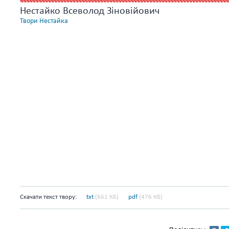
Нестайко Всеволод Зіновійович
Твори Нестайка
Скачати текст твору:
txt
(661 КБ)
pdf
(476 КБ)