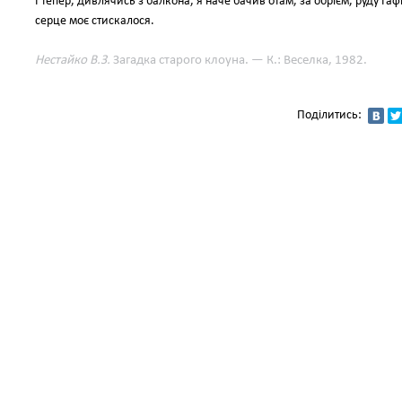
І тепер, дивлячись з балкона, я наче бачив отам, за обрієм, руду Гаф
серце моє стискалося.
Нестайко В.З.
Загадка старого клоуна. — К.: Веселка, 1982.
Поділитись: