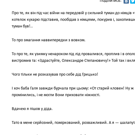
Поділитись:
Про те, як він під час війни на передовій у сильний туман до німців «
котелок кухарю підставив, пообідав з німцями, покурив і, захопивш
туман був!..
То про змагання наввипередки з вовком.
То про те, як узимку ненароком під лід провалився, проплив і в опо
вистромив та: «Здрастуйте, Олександре Степановичу!» Той так і вкл
Чого тільки не розказував про себе дід Грицько!
І хоч баба Галя завжди бурчала при цьому: «От старий кловен! Ну ж р
промінились, і не могли Вони приховати ніжності.
Вдачею я пішов у діда.
Тато в мене серйозний, поміркований, розважливий. А я — шалапут