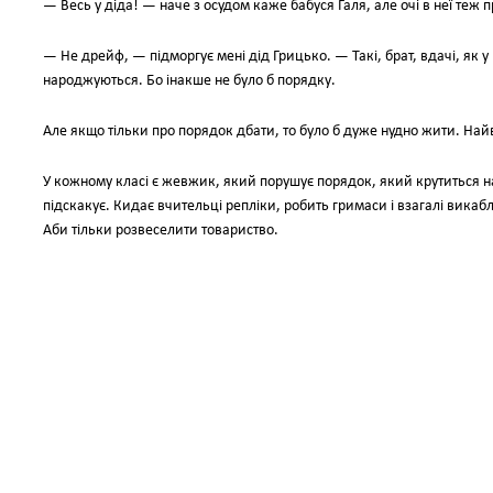
— Весь у діда! — наче з осудом каже бабуся Галя, але очі в неї теж п
— Не дрейф, — підморгує мені дід Грицько. — Такі, брат, вдачі, як у 
народжуються. Бо інакше не було б порядку.
Але якщо тільки про порядок дбати, то було б дуже нудно жити. Най
У кожному класі є жевжик, який порушує порядок, який крутиться н
підскакує. Кидає вчительці репліки, робить гримаси і взагалі викабл
Аби тільки розвеселити товариство.