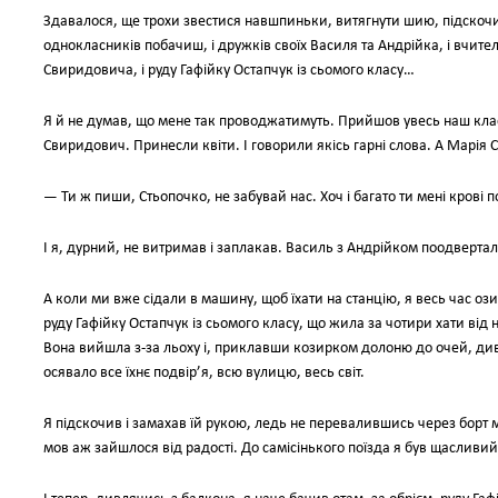
Здавалося, ще трохи звестися навшпиньки, витягнути шию, підскочит
однокласників побачиш, і дружків своїх Василя та Андрійка, і вчит
Свиридовича, і руду Гафійку Остапчук із сьомого класу…
Я й не думав, що мене так проводжатимуть. Прийшов увесь наш клас,
Свиридович. Принесли квіти. І говорили якісь гарні слова. А Марія 
— Ти ж пиши, Стьопочко, не забувай нас. Хоч і багато ти мені крові 
І я, дурний, не витримав і заплакав. Василь з Андрійком поодверта
А коли ми вже сідали в машину, щоб їхати на станцію, я весь час оз
руду Гафійку Остапчук із сьомого класу, що жила за чотири хати від н
Вона вийшла з-за льоху і, приклавши козирком долоню до очей, дивил
осявало все їхнє подвір’я, всю вулицю, весь світ.
Я підскочив і замахав їй рукою, ледь не перевалившись через борт 
мов аж зайшлося від радості. До самісінького поїзда я був щасливий