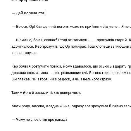
— Дай Вогневі їсти!
— Боюся, Ор! Священний вогонь може не прийняти від мене… Я не о
— Швидше, бо він сконає! І тоді всі загинуть… — прохрипів старий. Г
здригнулося. Кер зрозумів, що Ор помирає. Тоді хлопець заплющив о
кілька галузок.
Кер боявся розтулити повіки, йому здавалося, що ось-ось вдарять гр
довкола стояла тиша — і він розплющив очі. Вогонь горів веселим пол
Він плакав. Чи з горя, чи з радості, а чи з великого страху.
Таким його й застали ті, хто повернувся.
Мати роду, висока, владна жінка, одразу все зрозуміла й гнівно зап
— Чому не сповістив про напад?