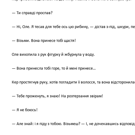
— Ти справді проспав?
— Ні, Оле. Я тесав для тебе ось цю рибину, — дістав з-під, шкури, 
— Візьми. Вона принесе тобі щастя!
Оле вихопила з рук фігурку й жбурнула у воду.
— Вона принесла тобі горе, то й мені принесе…
Кер простягнув руку, хотів погладити її волосся, та вона відсторонила
— Тебе проженуть, я знаю! На розтерзання звірам!
— Я не боюсь!
— Але знай: і я піду з тобою. Візьмеш? — І, не дочекавшись відповіді