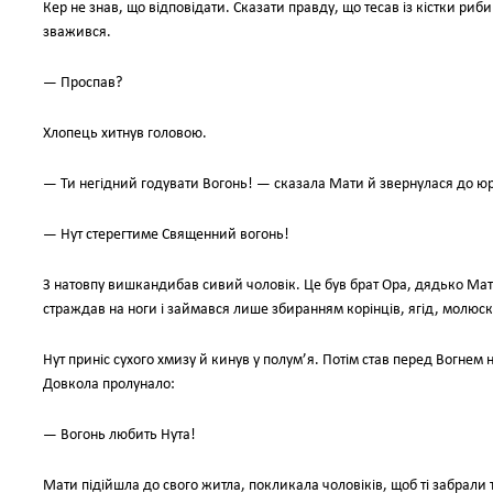
Кер не знав, що відповідати. Сказати правду, що тесав із кістки риб
зважився.
— Проспав?
Хлопець хитнув головою.
— Ти негідний годувати Вогонь! — сказала Мати й звернулася до ю
— Нут стерегтиме Священний вогонь!
З натовпу вишкандибав сивий чоловік. Це був брат Ора, дядько Мат
страждав на ноги і займався лише збиранням корінців, ягід, молюскі
Нут приніс сухого хмизу й кинув у полум’я. Потім став перед Вогнем 
Довкола пролунало:
— Вогонь любить Нута!
Мати підійшла до свого житла, покликала чоловіків, щоб ті забрали т