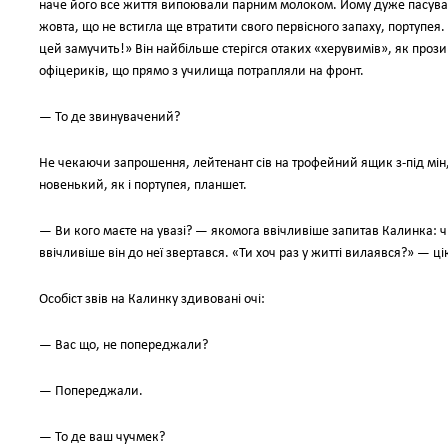
наче його все життя випоювали парним молоком. Йому дуже пасувал
жовта, що не встигла ще втратити свого первісного запаху, портуп
цей замучить!» Він найбільше стерігся отаких «херувимів», як проз
офіцериків, що прямо з училища потрапляли на фронт.
— То де звинувачений?
Не чекаючи запрошення, лейтенант сів на трофейний ящик з-під мін,
новенький, як і портупея, планшет.
— Ви кого маєте на увазі? — якомога ввічливіше запитав Калинка: 
ввічливіше він до неї звертався. «Ти хоч раз у житті вилаявся?» — 
Особіст звів на Калинку здивовані очі:
— Вас що, не попереджали?
— Попереджали.
— То де ваш чучмек?