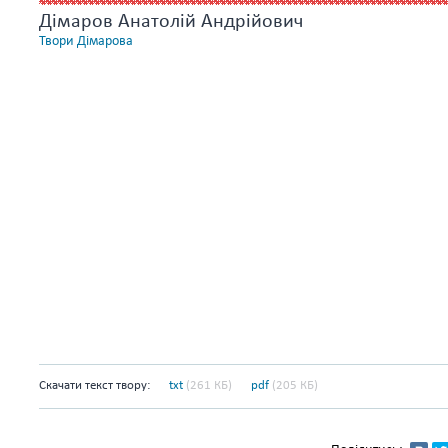
Дімаров Анатолій Андрійович
Твори Дімарова
Скачати текст твору:
txt
(261 КБ)
pdf
(205 КБ)