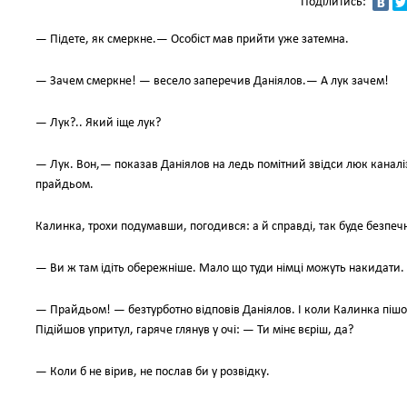
Поділитись:
— Підете, як смеркне.— Особіст мав прийти уже затемна.
— Зачем смеркне! — весело заперечив Даніялов.— А лук зачем!
— Лук?.. Який іще лук?
— Лук. Вон,— показав Даніялов на ледь помітний звідси люк кана
прайдьом.
Калинка, трохи подумавши, погодився: а й справді, так буде безпеч
— Ви ж там ідіть обережніше. Мало що туди німці можуть накидати.
— Прайдьом! — безтурботно відповів Даніялов. І коли Калинка піш
Підійшов упритул, гаряче глянув у очі: — Ти мінє вєріш, да?
— Коли б не вірив, не послав би у розвідку.