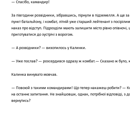
— Спасібо, камандир!
За півгодини розвідники, зібравшись, пірнули в підземелля. А ще з
пункт батальйону, і комбат, літній уже старший лейтенант з посірі
наказ про відступ. Підрозділи мають залишити місто рівно опівночі, 
приготуватися до зустрічі з ворогом.
— А розвідники? — вихопилось у Калинки.
— Уже послав? — розсердився одразу ж комбат.— Сказано ж було, к
Калинка винувато мовчав.
— Повоюй з такими командирами! Що тепер накажеш робити? — Комб
на останнє запитання. Не знайшовши, однак, потрібної відповіді, 
вернутись?