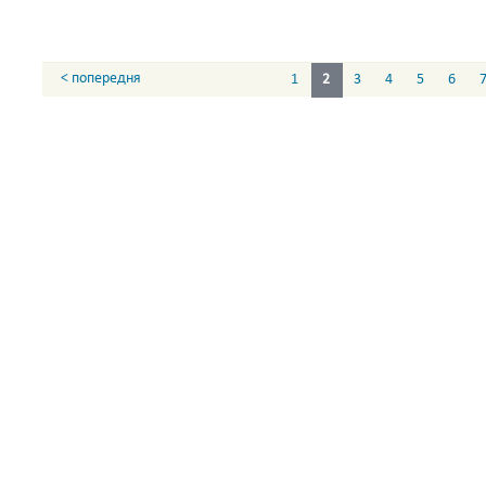
< попередня
1
2
3
4
5
6