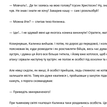
— Мовчать!.. Де ти і взявсь на мою голову? Ісусик Христосик! Ну, зна
чув. Не знав і знати не хочу! Заварив кашу — сам і розхльобуй!
— Можна йти? — спитав тихо Кялинка.
— Іди!.. І не здумай мені ще якогось коника викинути! Стратеги, ма
Козирнувши, Калинка вийшов. І потім, по дорозі до передової, і ко
пояснював їм, куди розводити і як розставляти бійців, весь час дума
зустріч, і думка ця його все більше гнітила, і йому вже хотілося, щоб 
атаку і зірвали наступну ту зустріч: не полізе ж особіст під осколки та 
Але німці сиділи, як миші, й особіст прийшов, ледь стемніло: не хот
залишати місто. Тому він дуже квапився і, пройшовши у закуток під
кажуть, з порога скомандував:
— Приведіть звинуваченого!
При тьмяному світлі «катюші» Калинка таки роздививсь особіста. 