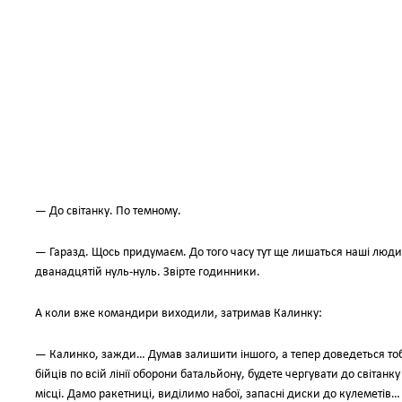
— До світанку. По темному.
— Гаразд. Щось придумаєм. До того часу тут ще лишаться наші люд
дванадцятій нуль-нуль. Звірте годинники.
А коли вже командири виходили, затримав Калинку:
— Калинко, зажди… Думав залишити іншого, а тепер доведеться тобі.
бійців по всій лінії оборони батальйону, будете чергувати до світанку
місці. Дамо ракетниці, виділимо набої, запасні диски до кулеметів… 