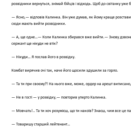
розвідники вернуться, знімай бійців і відходь. Щоб до світанку уже б
— Ясно,— відповів Калинка. Він уже думав, як йому краще розставити 
сюди мають вийти розвідники.
— А, ще одне…— Коли Калинка збирався вже вийти.— Знову дзвонил
сержант ще нікуди не втік?
— Нікуди… Я послав його в розвідку.
Комбат вирячив очі так, наче його щосили здушили за горло.
— Та ти при своєму?! На нього вже, може, ордер на арешт виписано, а 
— Не в гості — у розвідку,— повторив уперто Калинка.
— Мовчать!.. Та ти хоч розумієш, що ти накоїв? Знаєш, чим все це п
— Товаришу старший лейтенант…