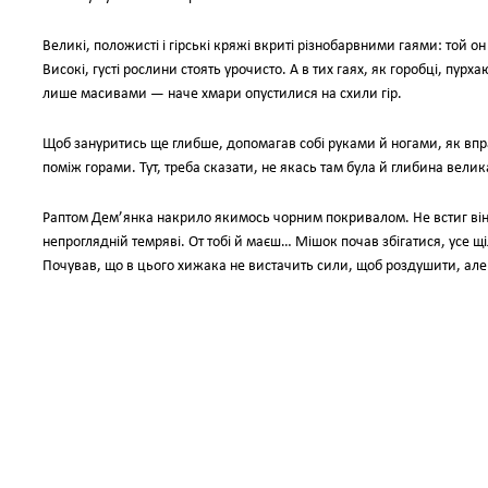
Великі, положисті і гірські кряжі вкриті різнобарвними гаями: той 
Високі, густі рослини стоять урочисто. А в тих гаях, як горобці, пурх
лише масивами — наче хмари опустилися на схили гір.
Щоб зануритись ще глибше, допомагав собі руками й ногами, як впр
поміж горами. Тут, треба сказати, не якась там була й глибина велик
Раптом Дем’янка накрило якимось чорним покривалом. Не встиг він 
непроглядній темряві. От тобі й маєш… Мішок почав збігатися, усе щ
Почував, що в цього хижака не вистачить сили, щоб роздушити, але 