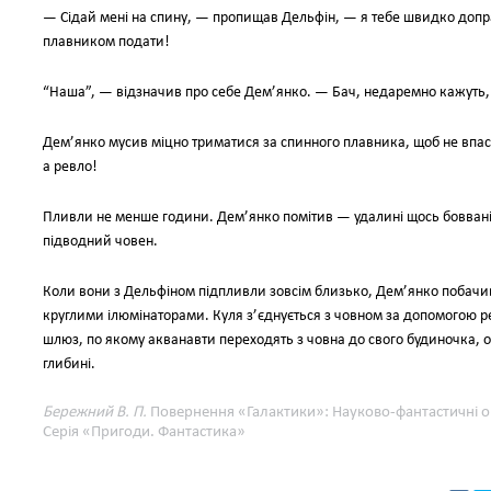
— Сідай мені на спину, — пропищав Дельфін, — я тебе швидко допра
плавником подати!
“Наша”, — відзначив про себе Дем’янко. — Бач, недаремно кажуть,
Дем’янко мусив міцно триматися за спинного плавника, щоб не впаст
а ревло!
Пливли не менше години. Дем’янко помітив — удалині щось боввані
підводний човен.
Коли вони з Дельфіном підпливли зовсім близько, Дем’янко побачив
круглими ілюмінаторами. Куля з’єднується з човном за допомогою ре
шлюз, по якому акванавти переходять з човна до свого будиночка, о
глибині.
Бережний В. П.
Повернення «Галактики»: Науково-фантастичні опов
Серія «Пригоди. Фантастика»