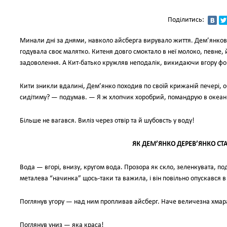
Поділитись:
Минали дні за днями, навколо айсберга вирувало життя. Дем’янков
годувала своє малятко. Китеня довго смоктало в неї молоко, певне,
задоволення. А Кит-батько кружляв неподалік, викидаючи вгору ф
Кити зникли вдалині, Дем’янко походив по своїй крижаній печері, об
сидітиму? — подумав. — Я ж хлопчик хоробрий, помандрую в океан
Більше не вагався. Виліз через отвір та й шубовсть у воду!
ЯК ДЕМ’ЯНКО ДЕРЕВ’ЯНКО СТ
Вода — вгорі, внизу, кругом вода. Прозора як скло, зеленкувата, по
металева “начинка” щось-таки та важила, і він повільно опускався в 
Поглянув угору — над ним пропливав айсберг. Наче величезна хмар
Поглянув униз — яка краса!