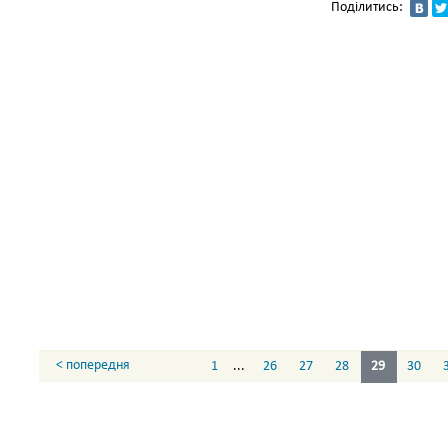
Поділитись:
< попередня
1
...
26
27
28
29
30