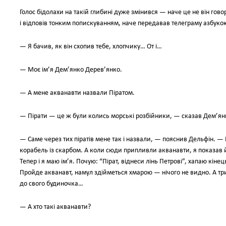
Голос бідолахи на такій глибині дуже змінився — наче це не він гово
і відповів тонким попискуванням, наче передавав телеграму азбуко
— Я бачив, як він схопив тебе, хлопчику… От і…
— Моє ім’я Дем’янко Дерев’янко.
— А мене акванавти назвали Піратом.
— Пірати — це ж були колись морські розбійники, — сказав Дем’ян
— Саме через тих піратів мене так і назвали, — пояснив Дельфін. 
корабель із скарбом. А коли сюди припливли акванавти, я показав й
Тепер і я маю ім’я. Почую: “Пірат, віднеси лінь Петрові”, хапаю кінець
Пройде акванавт, намул здійметься хмарою — нічого не видно. А тр
до свого будиночка…
— А хто такі акванавти?