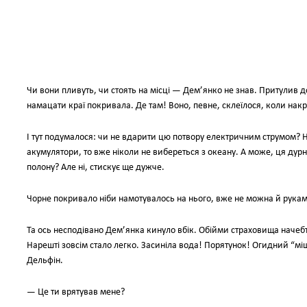
Чи вони пливуть, чи стоять на місці — Дем’янко не знав. Притулив 
намацати краї покривала. Де там! Воно, певне, склеїлося, коли нак
І тут подумалося: чи не вдарити цю потвору електричним струмом? Ні
акумулятори, то вже ніколи не вибереться з океану. А може, ця дурна 
полону? Але ні, стискує ще дужче.
Чорне покривало ніби намотувалось на нього, вже не можна й рука
Та ось несподівано Дем’янка кинуло вбік. Обійми страховища начеб
Нарешті зовсім стало легко. Засиніла вода! Порятунок! Огидний “мі
Дельфін.
— Це ти врятував мене?