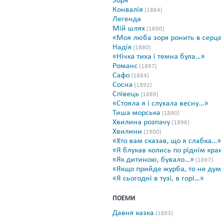
Зоря
Конвалія
(1884)
Легенда
Мій шлях
(1890)
«Моя люба зоря ронить в серц
Надія
(1880)
«Нічка тиха і темна була…»
Романс
(1897)
Сафо
(1884)
Сосна
(1892)
Співець
(1889)
«Стояла я і слухала весну…»
Тиша морська
(1890)
Хвилина розпачу
(1896)
Хвилини
(1900)
«Хто вам сказав, що я слабка…»
«Я блукав колись по ріднім кр
«Як дитиною, бувало…»
(1897)
«Якщо прийде журба, то не дум
«Я сьогодні в тузі, в горі…»
ПОЕМИ
Давня казка
(1893)