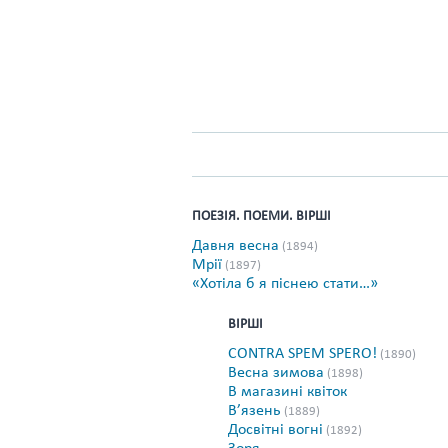
ПОЕЗІЯ. ПОЕМИ. ВІРШІ
Давня весна
(1894)
Мрії
(1897)
«Хотіла б я піснею стати…»
ВІРШІ
CONTRA SPEM SPERO!
(1890)
Весна зимова
(1898)
В магазині квіток
В’язень
(1889)
Досвітні вогні
(1892)