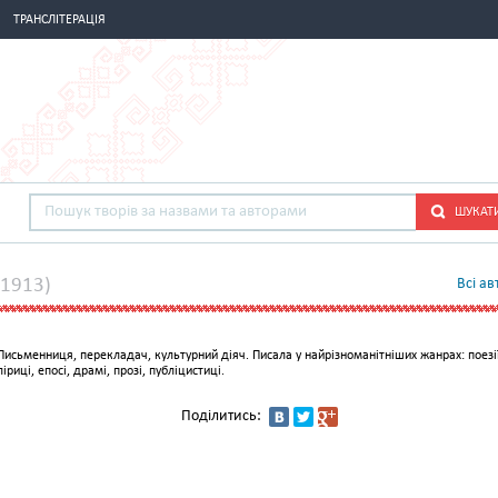
ТРАНСЛІТЕРАЦІЯ
ШУКАТ
1913)
Всi ав
Письменниця, перекладач, культурний діяч. Писала у найрізноманітніших жанрах: поезії
ліриці, епосі, драмі, прозі, публіцистиці.
Поділитись: