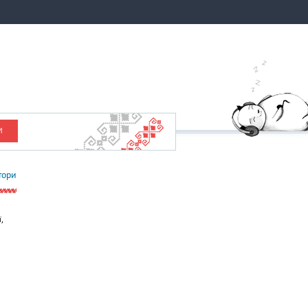
И
тори
,