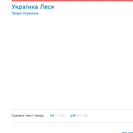
Українка Леся
Твори Українки
Скачати текст твору:
txt
(1 КБ)
pdf
(54 КБ)