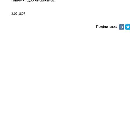
Плачу я, щоб не сміятись.
2.02.1897
Поділитись: