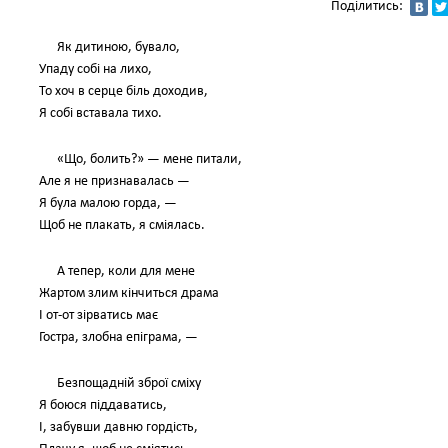
Поділитись:
Як дитиною, бувало,
Упаду собі на лихо,
То хоч в серце біль доходив,
Я собі вставала тихо.
«Що, болить?» — мене питали,
Але я не признавалась —
Я була малою горда, —
Щоб не плакать, я сміялась.
А тепер, коли для мене
Жартом злим кінчиться драма
І от-от зірватись має
Гостра, злобна епіграма, —
Безпощадній зброї сміху
Я боюся піддаватись,
І, забувши давню гордість,