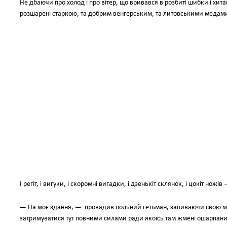
Не дбаючи про холод і про вітер, що вривався в розбиті шибки і хита
розшарені старкою, та добрим венгерським, та литовськими медами,
І регіт, і вигуки, і скоромні вигадки, і дзенькіт склянок, і цокіт нож
— На моє здання, — провадив польний гетьман, запиваючи свою мо
затримуватися тут повними силами ради якоїсь там жмені ошарпаних г