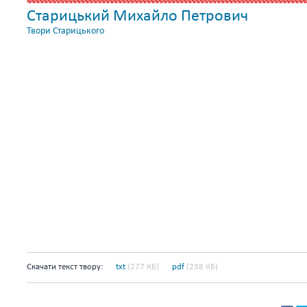
Старицький Михайло Петрович
Твори Старицького
Скачати текст твору:
txt
(277 КБ)
pdf
(238 КБ)