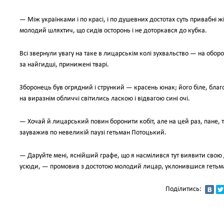
— Між українками і по красі, і по душевних достотах суть привабні ж
молодий шляхтич, що сидів осторонь і не доторкався до кубка.
Всі звернули увагу на таке в лицарськім колі зухвальство — на обор
за найгидші, принижені тварі.
Зборонець був огрядний і стрункий — красень юнак; його біле, бла
на виразнім обличчі світились ласкою і відвагою сині очі.
— Хочай й лицарський повин боронити кобіт, але на цей раз, пане, 
зауважив по невеликій паузі гетьман Потоцький.
— Даруйте мені, яснійший графе, що я насмілився тут виявити свою
усюди, — промовив з достотою молодий лицар, уклонившися гетьм
Поділитись: