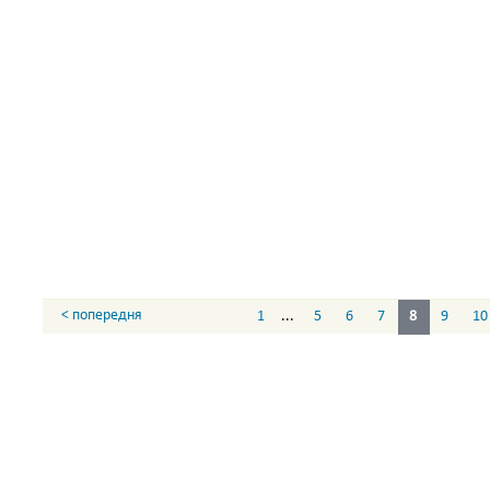
< попередня
1
...
5
6
7
8
9
10