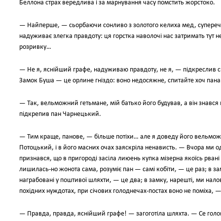
Беллона страх вередлива і за марнування часу помстить жорстоко.
— Найперше, — сьорбаючи сонливо з золотого келиха мед, супереч
надуживає злегка правдоту: ця горстка наволочі нас затримать тут н
розривку…
— Не я, яснійший графе, надуживаю правдоту, не я, — підкреслив 
Замок Буша — це орлине гніздо: воно недосяжне, спитайте хоч пана
— Так, вельможний гетьмане, мій батько його будував, а він знався 
підкрепив пан Чарнецький.
— Тим краще, панове, — більше потіхи… але я доведу його вельможн
Потоцький, і в його масних очах заяскріла ненависть. — Вчора ми одн
признався, що в пригороді засіла лиюень купка мізерна якоїсь рвані 
лишилась-но жонота сама, розуміє пан — самі кобіти, — це раз; в замку
награбовані у поштивої шляхти, — це два; в замку, нарешті, ми на
похідних нуждотах, при січових голоднечах-постах воно не поміха, — 
— Правда, правда, яснійший графе! — загоготіла шляхта. — Се голов