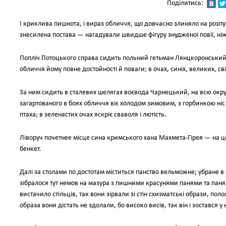
Поділитись:
І криклива пишнота, і вираз обличчя, що довчасно злиняло на розпусни
знесилена постава — нагадували швидше фігуру знудженої повії, ніж
Попліч Потоцького справа сидить польний гетьман Лянцкоронський;
обличчя йому повне достойності й поваги; в очах, синіх, великих, св
За ним сидить в сталевих шелягах воєвода Чарнецький, на всю округ
загартованого в боях обличчя віє холодом зимовим, з горбинкою ніс
птаха; в зеленастих очах яскріє сваволя і лютість.
Ліворуч почетнее місце сина кримського хана Махмета-Гірея — на це
бенкет.
Далі за столами по достотам міститься панство вельможне; убране в 
зібралося тут немов на мазура з пишними красунями панями та паня
вистачило стільців, так вони зірвали зі стін схизматські образи, поло
образа вони дістать не здолали, бо високо висів, так він і зостався 