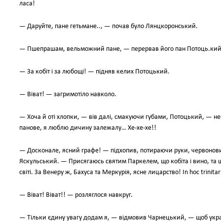
ласа!
— Даруйте, пане гетьмане.., — почав було Лянцкоронський.
— Пшепрашам, вельможний пане, — перервав його пан Потоць.кий, 
— За кобіт і за любощі! — підняв келих Потоцький.
— Віват! — загримотіло навколо.
— Хоча й оті хлопки, — вів далі, смакуючи губами, Потоцький, — нееле
панове, я люблю дичину залежалу… Хе-хе-хе!!
— Досконале, ясний графе! — підхопив, потираючи руки, червонов
Яскульський. — Присягаюсь святим Паркелем, що кобіта і вино, та 
світі. За Венеру ж, Бахуса та Меркурія, ясне лицарство! In hoc trinitario
— Віват! Віват!! — розляглося навкруг.
— Тільки єдину увагу додам я, — відмовив Чарнецький, — щоб украї