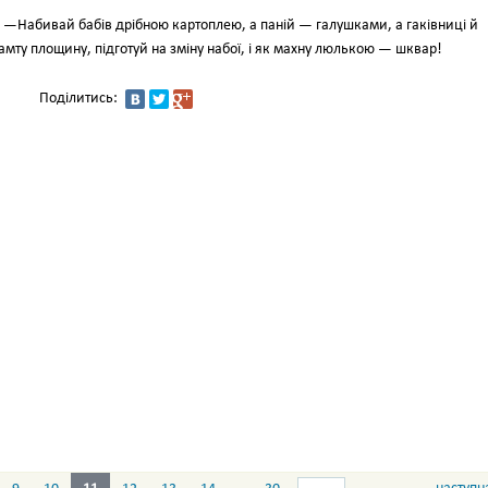
Набивай бабів дрібною картоплею, а паній — галушками, а гаківниці й
амту площину, підготуй на зміну набої, і як махну люлькою — шквар!
Поділитись: