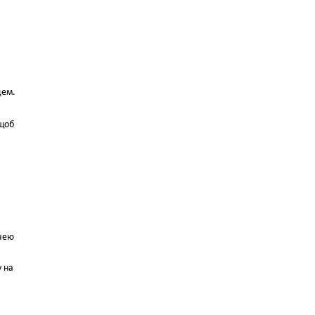
цем.
 щоб
учею
у на