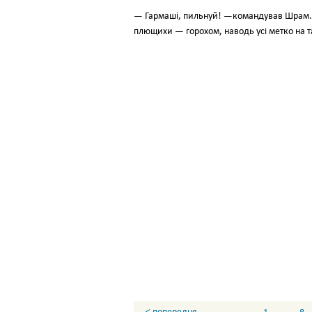
— Гармаші, пильнуй! —командував Шрам. —
плющихи — горохом, наводь усі метко на т