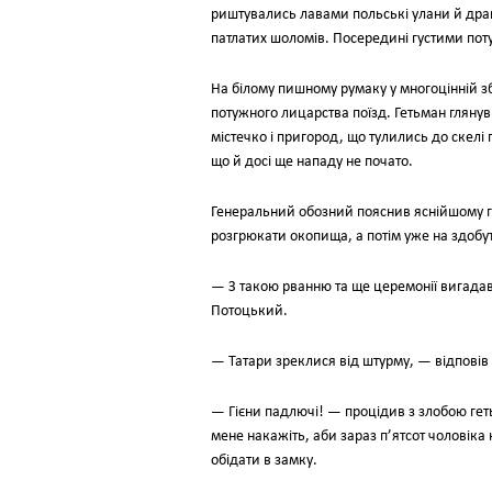
риштувались лавами польські улани й драгу
патлатих шоломів. Посередині густими пот
На білому пишному румаку у многоцінній з
потужного лицарства поїзд. Гетьман глянув
містечко і пригород, що тулились до скелі 
що й досі ще нападу не почато.
Генеральний обозний пояснив яснійшому гр
розгрюкати окопища, а потім уже на здобут
— З такою рванню та ще церемонії вигадав?
Потоцький.
— Татари зреклися від штурму, — відповів
— Гієни падлючі! — процідив з злобою геть
мене накажіть, аби зараз п’ятсот чоловіка
обідати в замку.