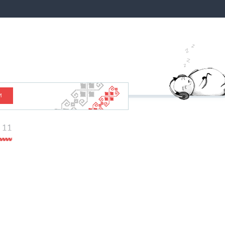
И
. 11