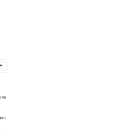
и по
ак і
ь