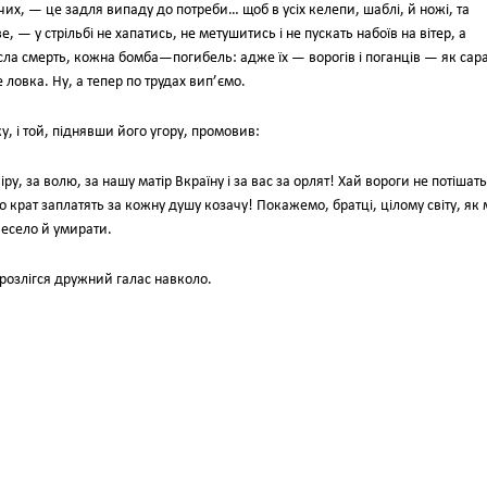
чих, — це задля випаду до потреби… щоб в усіх келепи, шаблі, й ножі, та
ве, — у стрільбі не хапатись, не метушитись і не пускать набоїв на вітер, а
сла смерть, кожна бомба—погибель: адже їх — ворогів і поганців — як сар
е ловка. Ну, а тепер по трудах вип’ємо.
, і той, піднявши його угору, промовив:
віру, за волю, за нашу матір Вкраїну і за вас за орлят! Хай вороги не потішат
о крат заплатять за кожну душу козачу! Покажемо, братці, цілому світу, як
весело й умирати.
озлігся дружний галас навколо.