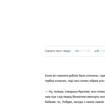
Скачати текст твору:
txt
(277 КБ)
pdf
(238
Коли всі земляні роботи було скінчено, га
торбах козачих, тоді пан сотник зібрав усіх
— Ну, тепера, товариші-братове, все готово д
нам оце слід перед бенкетом смикнуть око
бабами; ти, Лобуре, засядь з своєю лавою