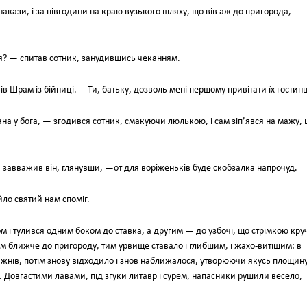
акази, і за півгодини на краю вузького шляху, що вів аж до пригорода,
ся? — спитав сотник, занудившись чеканням.
ів Шрам із бійниці. —Ти, батьку, дозволь мені першому привітати їх гостин
на у бога, — згодився сотник, смакуючи люлькою, і сам зіп’явся на мажу,
завважив він, глянувши, —от для воріженьків буде скобзалка напрочуд.
ло святий нам споміг.
 і тулився одним боком до ставка, а другим — до узбочі, що стрімкою кр
м ближче до пригороду, тим урвище ставало і глибшим, і жахо-витішим: в
ажнів, потім знову відходило і знов наближалося, утворюючи якусь площин
и. Довгастими лавами, під згуки литавр і сурем, напасники рушили весело,