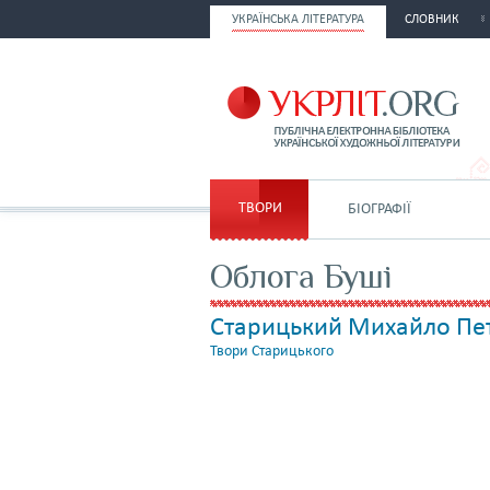
УКРАЇНСЬКА ЛІТЕРАТУРА
СЛОВНИК
ТВОРИ
БІОГРАФІЇ
Облога Буші
Старицький Михайло Пе
Твори Старицького