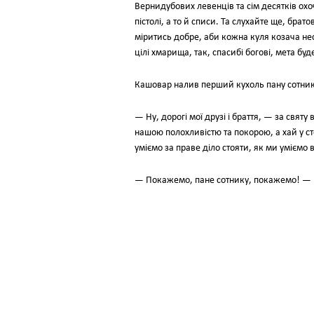
Вернидубових левенців та сім десятків охо
пістолі, а то й списи. Та слухайте ще, брато
міритись добре, аби кожна куля козача не
цілі хмарища, так, спасибі богові, мета буд
Кашовар налив перший кухоль пану сотнику
— Ну, дорогі мої друзі і браття, — за святу 
нашою полохливістю та покорою, а хай у ст
уміємо за праве діло стояти, як ми уміємо 
— Покажемо, пане сотнику, покажемо! — р