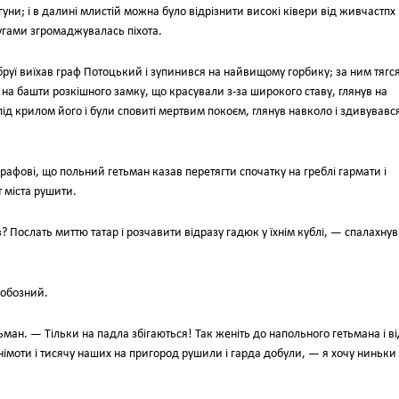
ни; і в далині млистій можна було відрізнити високі ківери від живчастпх
угами згромаджувалась піхота.
бруї виїхав граф Потоцький і зупинився на найвищому горбику; за ним тягс
 на башти розкішного замку, що красували з-за широкого ставу, глянув на
під крилом його і були сповиті мертвим покоєм, глянув навколо і здивувавс
афові, що польний гетьман казав перетягти спочатку на греблі гармати і
 міста рушити.
 Послать миттю татар і розчавити відразу гадюк у їхнім кублі, — спалахнув
 обозний.
ман. — Тільки на падла збігаються! Так женіть до напольного гетьмана і ві
 німоти і тисячу наших на пригород рушили і гарда добули, — я хочу ниньки