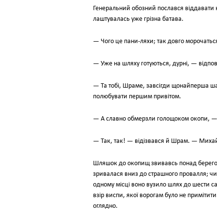
Генеральний обозний послався віддавати н
лаштувалась уже грізна батава.
— Чого це пани-ляхи; так довго морочать
— Уже на шляху готуються, дурні, — відпов
— Та тобі, Шраме, завсігди щонайперша ша
полюбувати першим привітом.
— А славно обмерзли голощоком окопи, — 
— Так, так! — відізвався й Шрам. — Михай
Шляшок до окопищ звивавсь понад берегом
зривалася вниз до страшного провалля; чи
одному місці воно вузило шлях до шести с
взір виспи, якої ворогам було не примітит
оглядно.