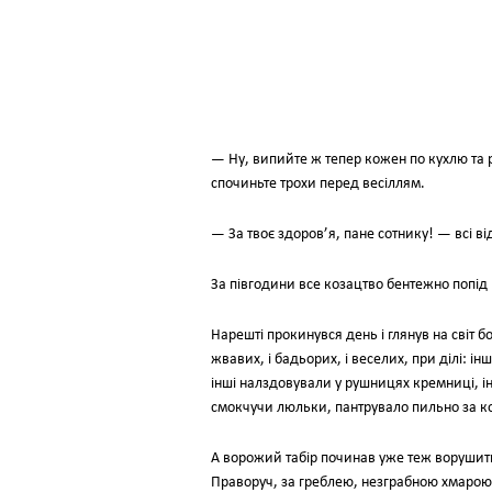
— Ну, випийте ж тепер кожен по кухлю та р
спочиньте трохи перед весіллям.
— За твоє здоров’я, пане сотнику! — всі ві
За півгодини все козацтво бентежно попід 
Нарешті прокинувся день і глянув на світ б
жвавих, і бадьорих, і веселих, при ділі: і
інші налздовували у рушницях кремниці, ін
смокчучи люльки, пантрувало пильно за 
А ворожий табір починав уже теж ворушит
Праворуч, за греблею, незграбною хмарою 