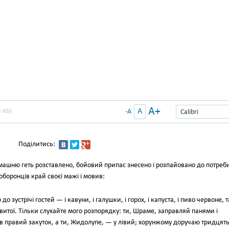
A+
A
 КБ)
-A
Calibri
Поділитись:
рмашню геть розставлено, бойовий припас знесено і розпайовано до потреб
 оборонців край своєї мажі і мовив:
о зустрічі гостей — і кавуни, і галушки, і горох, і капуста, і пиво червоне, т
витої. Тільки слухайте мого розпорядку: ти, Шраме, заправляй панями і
 в правий закуток, а ти, Жидолупе, — у лівий; хорунжому доручаю тридцят