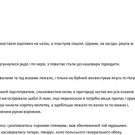
озставте вартових на чатах, а пластунів пошли, Шраме, на засіди; решта ж
дгукнулися радо і по черзі, з повагою стали до кашовара підходити.
валами та під возами лежало, і тільки-но буйний висвистував якусь-то погр
ожий підсліпуватим, сльозовистим оком; в пригороді застав він усіх козаків 
нші вигострювали шаблі й ножі, інші переносили в потрібні місця припас і ор
ші чинили коротку молитву, а здебільша лежало по валах та по мажах і,
кожним рухом ворожим.
ись і розповзатись чорними плямами, мов збентежений той мурашник.
насовувались татари; ліворуч, коло польського генерального обозу,