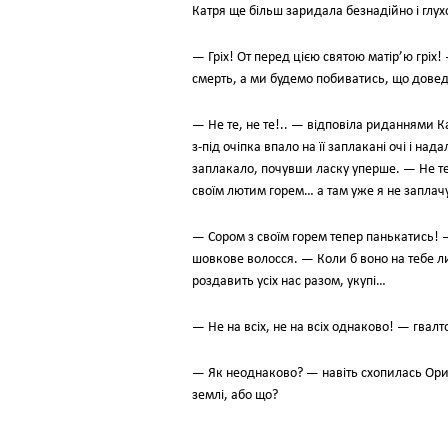
Катря ще більш заридала безнадійно і глухо
— Гріх! От перед цією святою матір’ю гріх
смерть, а ми будемо побиватись, що доведе
— Не те, не те!.. — відповіла риданнями К
з-під очіпка впало на її заплакані очі і
заплакало, почувши ласку уперше. — Не те!
своїм лютим горем… а там уже я не заплач
— Сором з своїм горем тепер панькатись! —
шовкове волосся. — Коли б воно на тебе лиш
роздавить усіх нас разом, укупі…
— Не на всіх, не на всіх однаково! — гвалт
— Як неоднаково? — навіть схопилась Орися.
землі, або що?