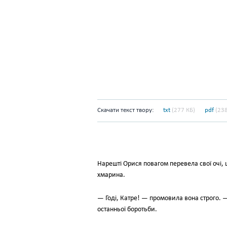
Скачати текст твору:
txt
(277 КБ)
pdf
(238
Нарешті Орися повагом перевела свої очі, щ
хмарина.
— Годі, Катре! — промовила вона строго. — 
останньої боротьби.