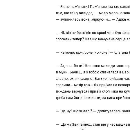
— Як не пам’ятати! Пам’ятаю і за сто сажн
тим, що таїну вивідає, — мало-мало не зак
— зупинилась вона, міркуючи… — Адже ж то
— Ні, він не брат: він по крові мені був з
спогадки тепер? Навіщо намучене серце в
— Квіточко моя, сонечко ясне! — благала
— Ах, яка-бо ти! Нестотно мале дитинятко
ті муки. Бачиш, я з тобою спізналася в Бар
славно, ох, як славно! Батько приїздив ча
спалили… матір теж… Як приїхав на пожарищ
тиждень вернувся і привіз хлопчика на кул
треба нам його приховати, за сина прийня
— Ну, ну! Що ж далі? — допитувалась заці
— Що ж? Звичайно… став він у нас мешкати… 