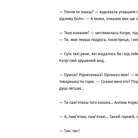
— Почім ти знаєш? — відказала упавшим го
уїдливу боліч. — А може, кохання моє ще 
— Твоє кохання! — нестямилась Катря, підв
— Ти, моя перша подруга, посестриця, і ні
— Суть такі рани, які жадалось би і від се
Катрі свій зрушений вид.
— Орисю! Ріднесенька! Зіронько моя! — о
товаришку по горю. — Скажи мені хто? По
душі легшає…
— Ти пам’ятаєш того козака… Антона Коре
— А, пам’ятаю, пам’ятаю… Такий гарний, 
— Так, так!