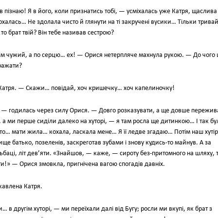
ів пізнаю! Я в його, коли признатись тобі, — усміхалась уже Катря, щаслива
охалась… Не здолала чисто й глянути на ті закручені вусики… Тільки трива
 брат твій? Він тебе називав сестрою?
овсім чужий, а по серцю… ех! — Орися нетерпляче махнула рукою. — До чого 
ражати?
 Катря. — Скажи… повідай, хоч кришечку… хоч капелиночку!
, — годилась через силу Орися. — Довго розказувати, а ще довше пережив
і, а ми перше сиділи далеко на хуторі, — я там росла ще дитинкою… І так бу
сто… мати жила… кохала, ласкала мене… Я її ледве згадаю… Потім наш хутір
е батько, позеленів, заскреготав зубами і знову кудись-то майнув. А за
ьбаці, літ дев’яти. «Знайшов, — каже, — сироту без-притомного на шляху, 
ти!» — Орися змовкла, пригнічена вагою спогадів давніх.
кавлена Катря.
в другім хуторі, — ми переїхали далі від Бугу; росли ми вкупі, як брат з