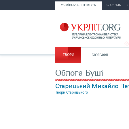
УКРАЇНСЬКА ЛІТЕРАТУРА
СЛОВНИК
ТВОРИ
БІОГРАФІЇ
Облога Буші
Старицький Михайло Пе
Твори Старицького