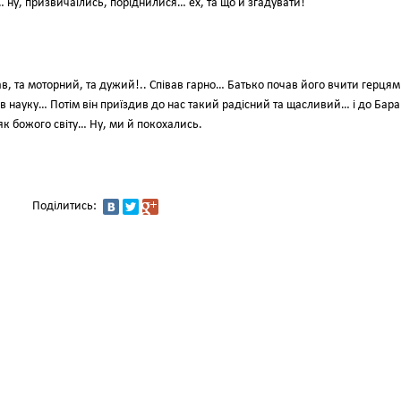
… ну, призвичаїлись, поріднилися… ех, та що й згадувати!
ав, та моторний, та дужий!.. Співав гарно… Батько почав його вчити герцям
в науку… Потім він приїздив до нас такий радісний та щасливий… і до Бара
як божого світу… Ну, ми й покохались.
Поділитись: