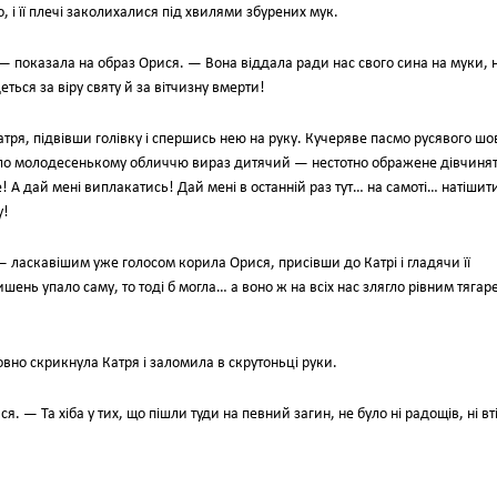
, і її плечі заколихалися під хвилями збурених мук.
! — показала на образ Орися. — Вона віддала ради нас свого сина на муки, 
ться за віру святу й за вітчизну вмерти!
атря, підвівши голівку і спершись нею на руку. Кучеряве пасмо русявого шо
 надало молодесенькому обличчю вираз дитячий — нестотно ображене дівчиня
 А дай мені виплакатись! Дай мені в останній раз тут… на самоті… натішит
у!
 ласкавішим уже голосом корила Орися, присівши до Катрі і гладячи її
ень упало саму, то тоді б могла… а воно ж на всіх нас злягло рівним тягаре
овно скрикнула Катря і заломила в скрутоньці руки.
 — Та хіба у тих, що пішли туди на певний загин, не було ні радощів, ні вті