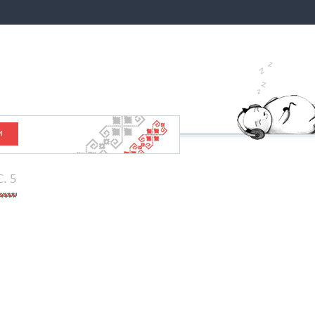
И
C. 5