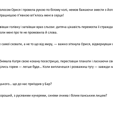
лосом Орися і провела рукою по білому чолі, немов бажаючи змести з йог
страшнішою п’явкою вп’ялось мені в серце!
івши голівку і затаївши враз сльози: дитяча цікавість перемогла її стражда
коли мені про те не промовила й слова.
бе самої сховати, а не то що від миру, — важко зітхнула Орися, відвернувши 
бнімала Катря свою кохану посестрицю, переставши плакати і ласкаючи с
ділись горем — легше буде… Коли виплачешся і розважиш тугу — завжди н
цького… що до нас приїздив у Бар?
хороший, з русявими кучерями, синіми очима і білим панським лицем?