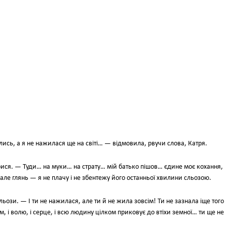
ись, а я не нажилася ще на світі… — відмовила, рвучи слова, Катря.
ися. — Туди… на муки… на страту… мій батько пішов… єдине моє кохання,
 але глянь — я не плачу і не збентежу його останньої хвилини сльозою.
ози. — І ти не нажилася, але ти й не жила зовсім! Ти не зазнала іще того
, і волю, і серце, і всю людину цілком приковує до втіхи земної… ти ще не