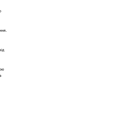
о
ння.
від
вою
а