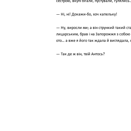
сестрою, вкупі бігали, пустували, гулялись
— Ні, ні! Докажи-бо, хоч капельку!
— Ну, виросли ми; а він стрункий такий ст
лицарським, брав і на Запорожжя з собою 
ото… а вже я його так ждала й виглядала, 
— Так де ж він, твій Антось?