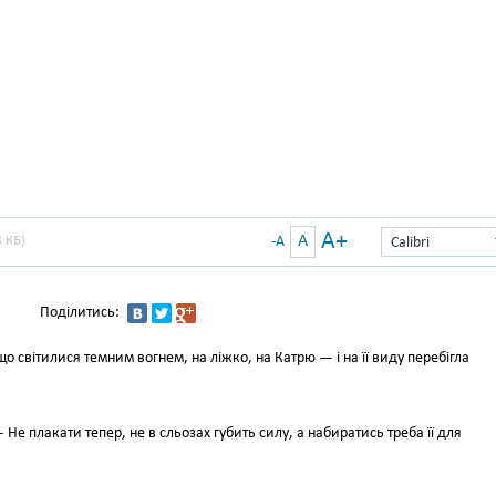
A+
A
 КБ)
-A
Calibri
Поділитись:
о світилися темним вогнем, на ліжко, на Катрю — і на її виду перебігла
Не плакати тепер, не в сльозах губить силу, а набиратись треба її для