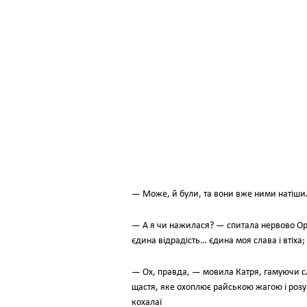
— Може, й були, та вони вже ними натішил
— А я чи нажилася? — спитала нервово Ор
єдина відрадість… єдина моя слава і втіха;
— Ох, правда, — мовила Катря, гамуючи сль
щастя, яке охоплює райською жагою і розум
кохалаї