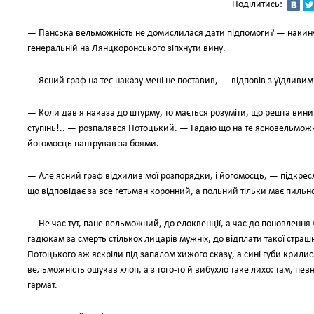
Поділитись:
— Панська вельможність не домислилася дати підпомоги? — накин
генеральній на Лянцкоронського зіпхнути вину.
— Ясний граф на теє наказу мені не поставив, — відповів з уїдливи
— Коли дав я наказа до штурму, то мається розуміти, що решта виник
ступінь!.. — розпалявся Потоцький. — Гадаю що на те ясновельможн
йогомосць пантрував за боями.
— Але ясний граф відхилив мої розпорядки, і йогомосць, — підкр
що відповідає за все гетьман коронний, а польний тільки має пильн
— Не час тут, пане вельможний, до елоквенції, а час до поновлення ч
гадюкам за смерть стількох лицарів мужніх, до відплати такої страшн
Потоцького аж яскріли під запалом хижого сказу, а сині губи крилис
вельможність ошукав хлоп, а з того-то й вибухло таке лихо: там, пев
гармат.