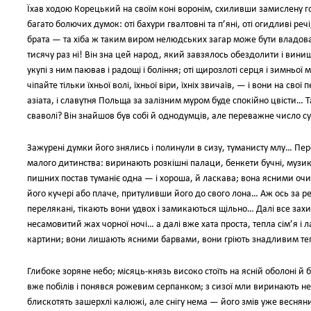
Їхав ходою Корецький на своїм коні воронім, схиливши замислену гол
багато болючих думок: оті бахури гвалтовні та п’яні, оті огидливі речі
брата — та хіба ж таким виром нелюдських загар може бути владован
тисячу раз ні! Він зна цей народ, який завзялось обездолити і вини
укупі з ним паював і радощі і боління; оті щирозлоті серця і зимньої м
чіпайте тільки їхньої волі, їхньої віри, їхніх звичаїв, — і вони на сво
азіата, і славутня Польща за залізним муром буде спокійно цвісти… 
сваволі? Він знайшов був собі й однодумців, але переважне число 
Зажурені думки його знялись і полинули в сизу, туманисту млу… Пе
малого дитинства: виринають розкішні палаци, бенкети бучні, музика в
пишних постав туманіє одна — і хороша, й ласкава; вона ясними оч
його кучері або плаче, притуливши його до свого лона… Аж ось за рег
перелякані, тікають вони удвох і замикаються щільно… Далі все захита
несамовитий жах чорної ночі… а далі вже хата проста, тепла сім’я і
картини; вони лишають ясними барвами, вони гріють знадливим те
Глибоке зоряне небо; місяць-князь високо стоїть на ясній оболоні й
вже побілів і понявся рожевим серпанком; з сизої мли виринають н
блискотять зашерхлі калюжі, але снігу нема — його змів уже веснян