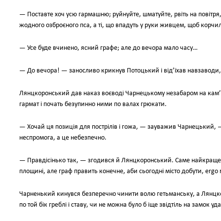
— Поставте хоч усю гармашню; руйнуйте, шматуйте, рвіть на повітря
жодного озброєного пса, а ті, що впадуть у руки живцем, щоб корчил
— Усе буде вчинено, ясний графе; але до вечора мало часу…
— До вечора! — заносливо крикнув Потоцький і від’їхав навзаводи,
Лянцкоронський дав наказ воєводі Чарнецькому незабаром на кам’
гармат і почать безупинно ними по валах грюкати.
— Хочай ця позиція для пострілів і гожа, — зауважив Чарнецький, — 
неспромога, а це небезпечно.
— Правдісінько так, — згодився й Лянцкоронський. Саме найкраще б
площині, але граф править конечне, аби сьогодні місто добути, ergo 
Чарненький кинувся безперечно чинити волю гетьманську, а Лянц
по той бік греблі і ставу, чи не можна було б іще звідтіль на замок уд