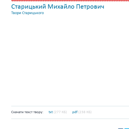
Старицький Михайло Петрович
Твори Старицького
Скачати текст твору:
txt
(277 КБ)
pdf
(238 КБ)