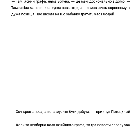
— Там, ясний графе, нема Богуна, — це мені досконально відомо, —
Там засіла манесенька купка завзятців; але я мав честь коронному 
дужа позиція і що шкода на цю забавку тратить час і людей.
— Хоч кров з носа, а вона мусить бути добута! — крикнув Потоцький 
— Коли то необорна воля яснійшого графа, то тра повести справу у