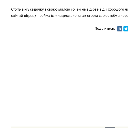
Стоїть він у садочку з своєю милою і очей не відірве від її хорошого 
свіжий вітрець пройма їх живцем; але юнак огорта свою любу в керею 
Поділитись: