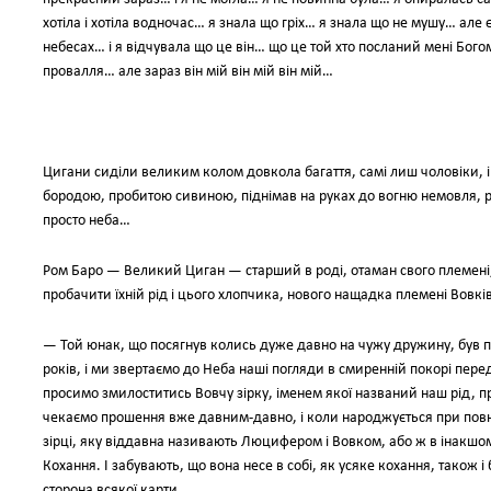
хотіла і хотіла водночас… я знала що гріх… я знала що не мушу… ал
небесах… і я відчувала що це він… що це той хто посланий мені Бого
провалля… але зараз він мій він мій він мій…
Цигани сиділи великим колом довкола багаття, самі лиш чоловіки,
бородою, пробитою сивиною, піднімав на руках до вогню немовля, 
просто неба…
Ром Баро — Великий Циган — старший в роді, отаман свого племені, 
пробачити їхній рід і цього хлопчика, нового нащадка племені Вовків
— Той юнак, що посягнув колись дуже давно на чужу дружину, був п
років, і ми звертаємо до Неба наші погляди в смиренній покорі пе
просимо змилоститись Вовчу зірку, іменем якої названий наш рід, п
чекаємо прошення вже давним-давно, і коли народжується при повном
зірці, яку віддавна називають Люцифером і Вовком, або ж в інакшом
Кохання. I забувають, що вона несе в собі, як усяке кохання, також і б
сторона всякої карти.