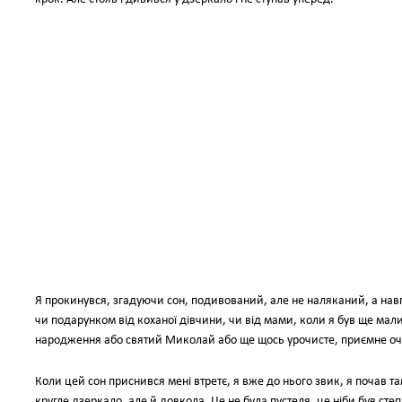
Я прокинувся, згадуючи сон, подивований, але не наляканий, а навп
чи подарунком від коханої дівчини, чи від мами, коли я був ще мали
народження або святий Миколай або ще щось урочисте, приємне оч
Коли цей сон приснився мені втретє, я вже до нього звик, я почав та
кругле дзеркало, але й довкола. Це не була пустеля, це ніби був степ