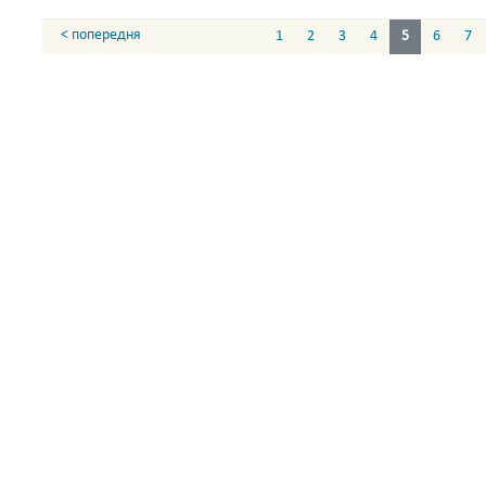
< попередня
1
2
3
4
5
6
7