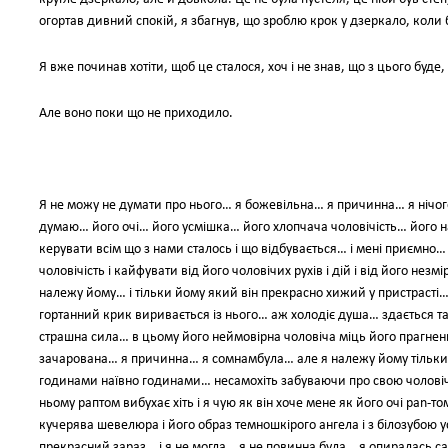
огортав дивний спокій, я збагнув, що зроблю крок у дзеркало, коли
Я вже починав хотіти, щоб це сталося, хоч і не знав, що з цього буде,
Але воно поки що не приходило.
Я не можу не думати про нього… я божевільна… я причинна… я нічого 
думаю… його очі… його усмішка… його хлопчача чоловічість… його 
керувати всім що з нами сталось і що відбувається… і мені приємно
чоловічість і кайфувати від його чоловічих рухів і дій і від його нез
належу йому… і тільки йому який він прекрасно хижий у пристрасті…
гортанний крик виривається із нього… аж холодіє душа… здається т
страшна сила… в цьому його неймовірна чоловіча міць його прагнен
зачарована… я причинна… я сомнамбула… але я належу йому тільки й
годинами наївно годинами… несамохіть забуваючи про свою чоловіч
ньому раптом вибухає хіть і я чую як він хоче мене як його очі pan-то
кучерява шевелюра і його образ темношкірого ангела і з білозубою
прекрасний зараз… і я не могла… я не повинна була… я опиралась са