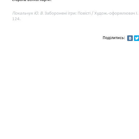
Покальчук Ю. В.
Заборонені ігри: Повісті / Худож.-оформлювач І. 
124.
Поділитись: