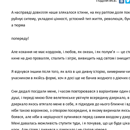
Поділитись:
А насправді довкілля наше злякалося істини, на яку раптом доля по
руйнує ситему, укладені цінності, устоєний тип життя, революція, бу
а тюрма
попереду!
Але кохання не має кордонів, і любов, як океан, і як полум’я — це ст
кине на дно провалля, спалить і зігріє, вивищить над світом і знищит
Я відчувся іншим після того, як вліз в цю дивну історію, химерним чи
учасником в якійсь формі, хоч я досі ще не бачив жодного з діючих о
Сни дедалі посідали мене, і часом повторювався з варіантами один со
душі, і переді мною біле велетенське увігнуте всередину дзеркало, в 
дзеркало якось втягало мене в себе, я підходив до нього ближче і в
ніби такою воронкою, з отвором посередині, в якому виринали якісь н
боявся, але ніби в нерішучості зупинявся перед самим входом у дзер
Мені давалась можливість ступити туди, і я почував, що це буде ціка
крок. Але стояв і дивився у дзеркало і не ступав уперед.