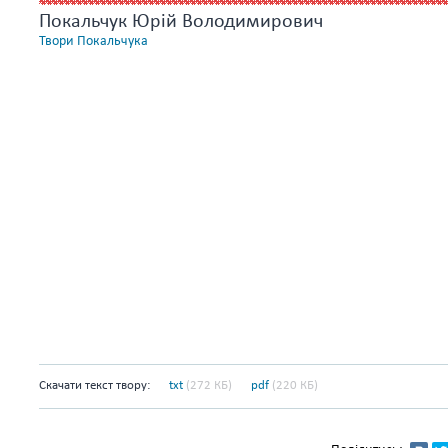
Покальчук Юрій Володимирович
Твори Покальчука
Скачати текст твору:
txt
(272 КБ)
pdf
(220 КБ)