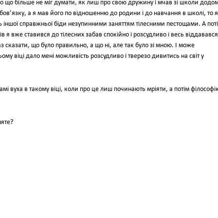
о що більше не міг думати, як лиш про свою дружину і мчав зі школи додом
обов’язку, a я мав його по відношенню до родини і до навчання в школі, то я
сь іншої справжньої біди незупинними заняттям тілесними пестощами. А пот
ків я вже ставився до тілесних забав спокійно і розсудливо і весь віддавався
сказати, що було правильно, а що ні, але так було зі мною. I може
ому віці дало мені можливість розсудливо і тверезо дивитись на світ у
 самі вуха в такому віці, коли про це лиш починають мріяти, а потім філософі
няте?