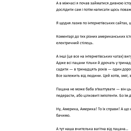
А в міжчасі я почав займатися дивною істо
дослідити сам і потім написати щось пова
Я щодня лазив по інтернетівських сайтах, 
Коментарі до тих різних американських істо
електричний стілець.
А інші (це все на інтернетівських чатах) в
Адже всі пацани тільки й дрочать у тринад
садити — в тринадцять років — один доросл
Все залежить від людини. Цей хотів, зміг,
Пацана не може баба зґвалтувати — він цьог
педерасти, або цілковиті імпотенти. Бо їм 
Ну, Америка, Америка! To їх справи! А що ж 
бачимо.
А тут наша вчителька вагітна від пацана…