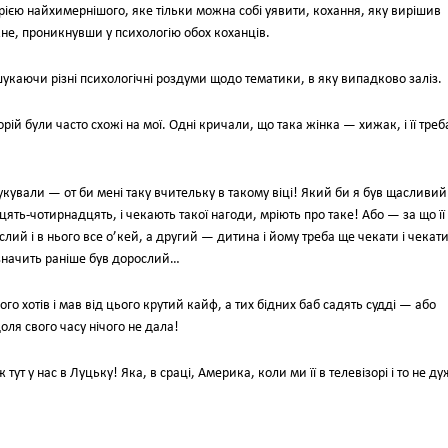
рією найхимернішого, яке тільки можна собі уявити, кохання, яку вирішив
жне, проникнувши у психологію обох коханців.
шукаючи різні психологічні роздуми щодо тематики, в яку випадково заліз.
рій були часто схожі на мої. Одні кричали, що така жінка — хижак, і її треб
игукували — от би мені таку вчительку в такому віці! Який би я був щасливий
цять-чотирнадцять, і чекають такої нагоди, мріють про таке! Або — за що її
ий і в нього все о’кей, а другий — дитина і йому треба ще чекати і чекати
 значить раніше був дорослий…
о хотів і мав від цього крутий кайф, а тих бідних баб садять судді — або
доля свого часу нічого не дала!
тут у нас в Луцьку! Яка, в сраці, Америка, коли ми її в телевізорі і то не д