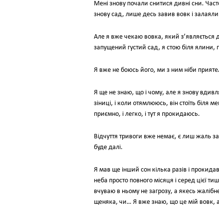
Мені знову почали снитися дивні сни. Част
знову сад, лише десь завив вовк і залаяли 
Але я вже чекаю вовка, який з’являється д
запущений густий сад, я стою біля ялини, п
Я вже не боюсь його, ми з ним ніби приятел
Я ще не знаю, що і чому, але я знову вдив
зіниці, і коли отямлююсь, він стоїть біля м
приємно, і легко, і тут я прокидаюсь.
Відчуття тривоги вже немає, є лиш жаль з
буде далі.
Я мав ще інший сон кілька разів і прокида
неба просто повного місяця і серед цієї ти
вчуваю в ньому не загрозу, а якесь жалібне
щеняка, чи… Я вже знаю, що це мій вовк, 