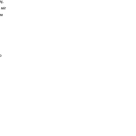
у,
 міг
ім
ю