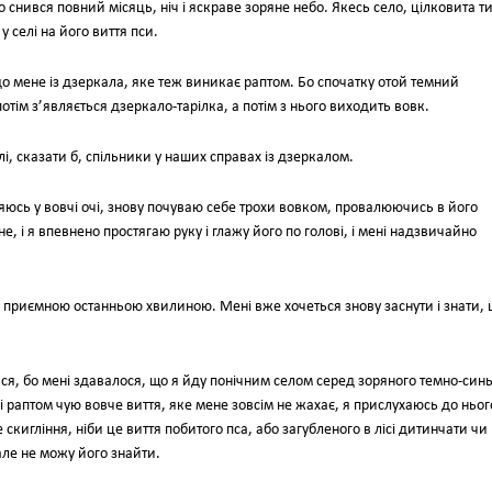
о снився повний місяць, ніч і яскраве зоряне небо. Якесь село, цілковита т
у селі на його виття пси.
о мене із дзеркала, яке теж виникає раптом. Бо спочатку отой темний
отім з’являється дзеркало-тарілка, а потім з нього виходить вовк.
і, сказати б, спільники у наших справах із дзеркалом.
ляюсь у вовчі очі, знову почуваю себе трохи вовком, провалюючись в його
ене, і я впевнено простягаю руку і глажу його по голові, і мені надзвичайно
а приємною останньою хвилиною. Мені вже хочеться знову заснути і знати,
вся, бо мені здавалося, що я йду понічним селом серед зоряного темно-син
ші раптом чую вовче виття, яке мене зовсім не жахає, я прислухаюсь до нього
 скигління, ніби це виття побитого пса, або загубленого в лісі дитинчати чи
але не можу його знайти.