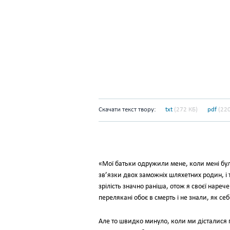
Скачати текст твору:
txt
(272 КБ)
pdf
(220
«Мої батьки одружили мене, коли мені бул
зв’язки двох заможніх шляхетних родин, і 
зрілість значно раніша, отож я своєї наре
перелякані обоє в смерть і не знали, як се
Але то швидко минуло, коли ми дісталися 