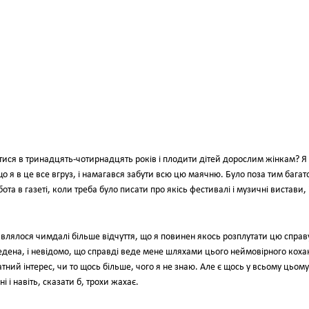
тися в тринадцять-чотирнадцять років і плодити дітей дорослим жінкам? Я
о я в це все вгруз, і намагався забути всю цю маячню. Було поза тим багат
та в газеті, коли треба було писати про якісь фестивалі і музичні вистави, 
являлося чимдалі більше відчуття, що я повинен якось розплутати цю справу
ведена, і невідомо, що справді веде мене шляхами цього неймовірного коха
тний інтерес, чи то щось більше, чого я не знаю. Але є щось у всьому цьому
 і навіть, сказати б, трохи жахає.