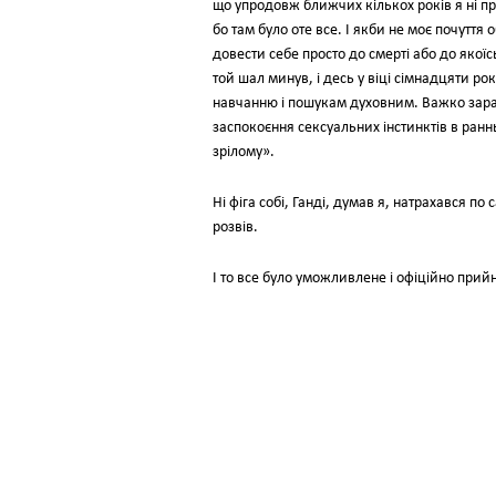
що упродовж ближчих кількох років я ні пр
бо там було оте все. I якби не моє почуття 
довести себе просто до смерті або до якої
той шал минув, і десь у віці сімнадцяти ро
навчанню і пошукам духовним. Важко зараз 
заспокоєння сексуальних інстинктів в раннь
зрілому».
Hi фіга собі, Ганді, думав я, натрахався по
розвів.
I то все було уможливлене і офіційно прий