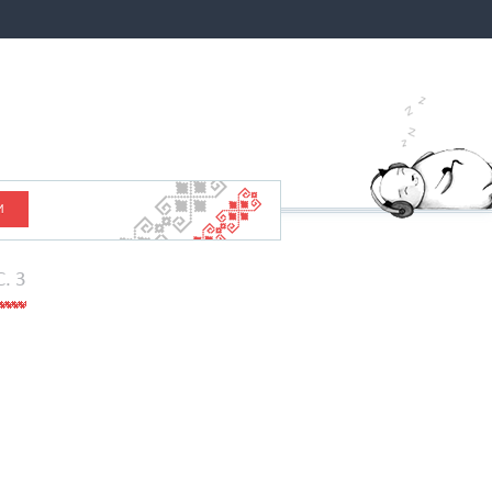
И
C. 3