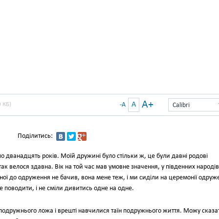
A+
A
 КБ)
-A
Calibri
Поділитись:
о дванадцять років. Моїй дружині було стільки ж, це були давні родові
так велося здавна. Вік на той час мав умовне значення, у південних народів
ченої до одруження не бачив, вона мене теж, і ми сиділи на церемонії одруж
бе поводити, і не сміли дивитись одне на одне.
подружнього ложа і врешті навчилися таїн подружнього життя. Можу сказа