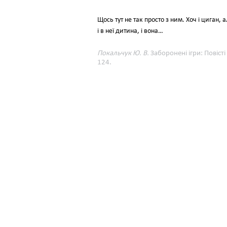
Щось тут не так просто з ним. Хоч і циган, а
і в неї дитина, і вона…
Покальчук Ю. В.
Заборонені ігри: Повісті
124.