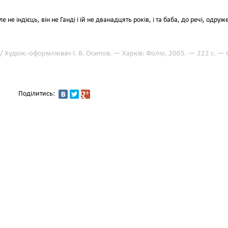
ле не індієць, він не Ганді і їй не дванадцять років, і та баба, до речі, одруж
 / Худож.-оформлювач І. В. Осипов. — Харків: Фоліо, 2005. — 222 с. — С
Поділитись: