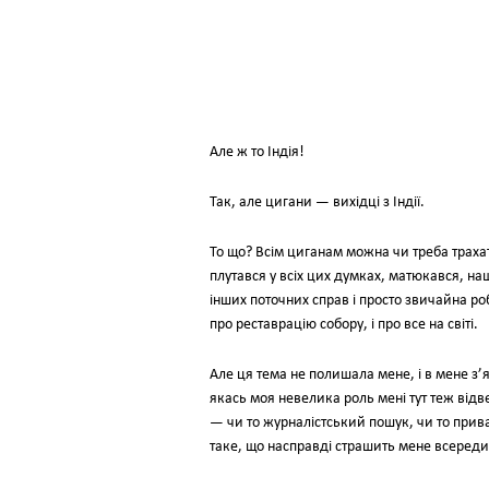
Але ж то Індія!
Так, але цигани — вихідці з Індії.
To що? Всім циганам можна чи треба траха
плутався у всіх цих думках, матюкався, нащ
інших поточних справ і просто звичайна робо
про реставрацію собору, і про все на світі.
Але ця тема не полишала мене, і в мене з’
якась моя невелика роль мені тут теж від
— чи то журналістський пошук, чи то прива
таке, що насправді страшить мене всередині