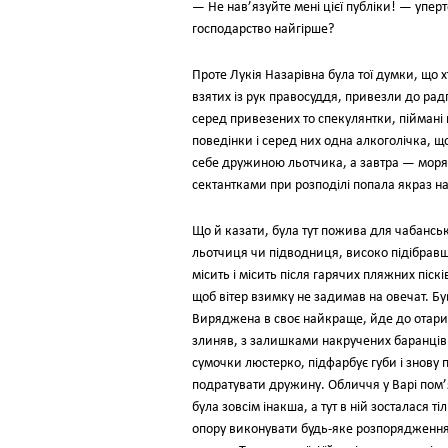
— Не нав’язуйте мені цієї публіки! — упер
господарство найгірше?
Проте Лукія Назарівна була тої думки, що 
взятих із рук правосуддя, привезли до рад
серед привезених то спекулянтки, піймані н
поведінки і серед них одна алкоголічка, щ
себе дружиною льотчика, а завтра — моряк
сектантками при розподілі попала якраз н
Що й казати, була тут пожива для чабанськ
льотчиця чи підводниця, високо підібравш
місить і місить після гарячих пляжних піск
щоб вітер взимку не задимав на овечат. Був
Виряджена в своє найкраще, йде до отари, к
злиняв, з залишками накручених баранців на
сумочки люстерко, підфарбує губи і знову 
подратувати дружину. Обличчя у Варі пом’ят
була зовсім інакша, а тут в ній зосталася 
опору виконувати будь-яке розпорядження 