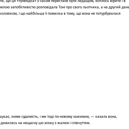
рити, що ця «тунеядка» з часом перестане бути ледащом, хотілось вірити і в
вмілою запобігливістю розповідала Тоні про свого льотчика, а на другий ден
чоловіком, і що найбільша її помилка в тому, що вона не потурбувалася
шукає, зніме судимість, і ми тоді по-новому заживем, — казала вона,
дивилась на нещасну цю жінку з жалем і співчуттям.