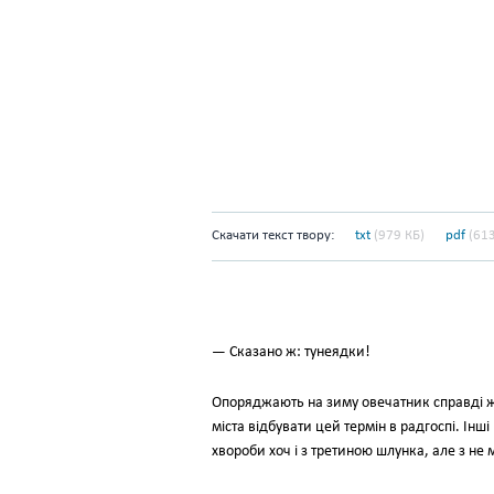
Скачати текст твору:
txt
(979 КБ)
pdf
(613
— Сказано ж: тунеядки!
Опоряджають на зиму овечатник справді жін
міста відбувати цей термін в радгоспі. Інш
хвороби хоч і з третиною шлунка, але з не