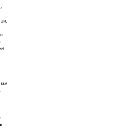
о
вши,
ня
і
ими
 там
,
а-
ря