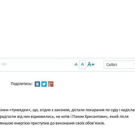
A+
A
 КБ)
-A
Calibri
Поділитись:
ки-«тунеядки», що, згідно з законом, дістали покарання по суду і надіслан
і радгоспи від них відмовились, не хотів і Пахом Хрисантович, який після
 меншою енергією приступив до виконання своїх обов’язків.