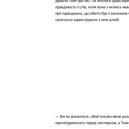
думала Тоня про неї, і їй хотілося щиро ві
правдивість її слів, коли вона з якоюсь не
про підводника, що нібито був її законним 
своєчасно зареєструвати з ним шлюб.
— Він як дізнається, обов’язково мене роз
причепурюючись перед люстерком, а Тоня 