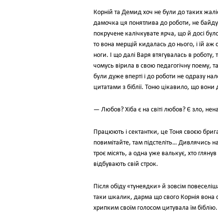
Корній та Демид хоч не були до таких жал
дамочка ця понятлива до роботи, не байду
покручене калічкувате ярча, що й досі було
то вона мерщій кидалась до нього, і їй аж
ноги. І що далі Варя втягувалась в роботу,
чомусь вірила в свою педагогічну поему, т
були дуже вперті і до роботи не одразу 
цитатами з біблії. Тоню цікавило, що вон
— Любов? Хіба є на світі любов? Є зло, нен
Працюють і сектантки, це Тоня своєю бриг
повимітайте, там підстеліть… Дивлячись на
троє місять, а одна уже валькує, хто гляну
відбувають свій строк.
Після обіду «тунеядки» й зовсім повеселі
таки шкалик, дарма що свого Корнія вона с
хрипким своїм голосом цитувала їм біблію.