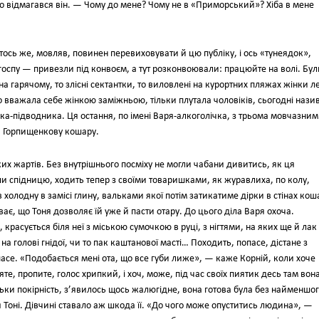
то відмагався він. — Чому до мене? Чому не в «Приморський»? Хіба в мене
хтось же, мовляв, повинен перевиховувати й цю публіку, і ось «тунеядок»,
госпу — привезли під конвоєм, а тут розконвоювали: працюйте на волі. Бул
а гарячому, то злісні сектантки, то виловлені на курортних пляжах жінки ле
о вважала себе жінкою заміжньою, тільки плутала чоловіків, сьогодні нази
а-підводника. Ця остання, по імені Варя-алкоголічка, з трьома мовчазни
а Горпищенкову кошару.
их жартів. Без внутрішнього посміху не могли чабани дивитись, як ця
и спідницю, ходить тепер з своїми товаришками, як журавлиха, по колу,
ів холодну в замісі глину, вальками якої потім затикатиме дірки в стінах кош
ає, що Тоня дозволяє їй уже й пасти отару. До цього діла Варя охоча.
расується біля неї з міською сумочкою в руці, з нігтями, на яких ще й лак
 голові гнідої, чи то пак каштанової масті… Походить, попасе, дістане з
пасе. «Подобається мені ота, що все губи лиже», — каже Корній, коли хоче
е, пропите, голос хрипкий, і хоч, може, під час своїх пиятик десь там вон
тільки покірність, з’явилось щось жалюгідне, вона готова була без найменшо
Тоні. Дівчині ставало аж шкода її. «До чого може опуститись людина», —