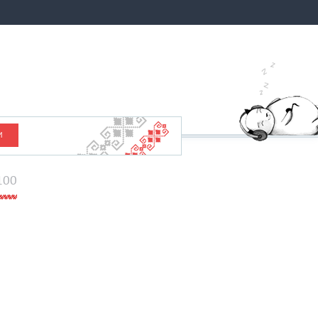
И
100