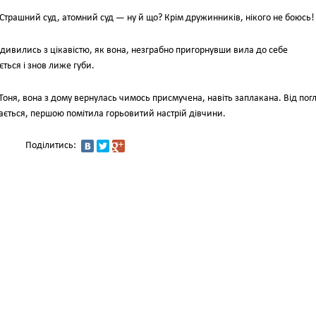
Страшний суд, атомний суд — ну й що? Крім дружинників, нікого не боюсь!
 дивились з цікавістю, як вона, незграбно пригорнувши вила до себе
ться і знов лиже губи.
Тоня, вона з дому вернулась чимось присмучена, навіть заплакана. Від пог
дається, першою помітила горьовитий настрій дівчини.
Поділитись: