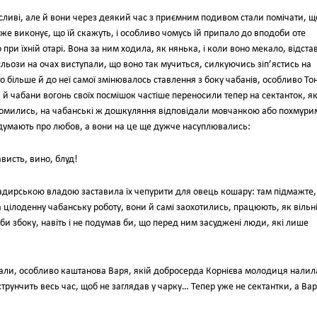
ісливі, але й вони через деякий час з приємним подивом стали помічати, щ
же виконує, що їй скажуть, і особливо чомусь їй припало до вподоби оте
 при їхній отарі. Вона за ним ходила, як нянька, і коли воно мекало, відста
 сльози на очах виступали, що воно так мучиться, силкуючись зіп’ястись на
 то більше й до неї самої змінювалось ставлення з боку чабанів, особливо То
а й чабани вогонь своїх посмішок частіше переносили тепер на сектанток, як
наломились, на чабанські ж дошкуляння відповідали мовчанкою або похмур
и думають про любов, а вони на це ще дужче насуплювались:
ависть, вино, блуд!
адирською владою заставила їх чепурити для овець кошару: там підмажте,
 цілоденну чабанську роботу, вони й самі заохотились, працюють, як вільні
в би збоку, навіть і не подумав би, що перед ним засуджені люди, які лише
шали, особливо каштанова Варя, якій добросерда Корнієва молодиця налил
трунчить весь час, щоб не заглядав у чарку… Тепер уже не сектантки, а Ва