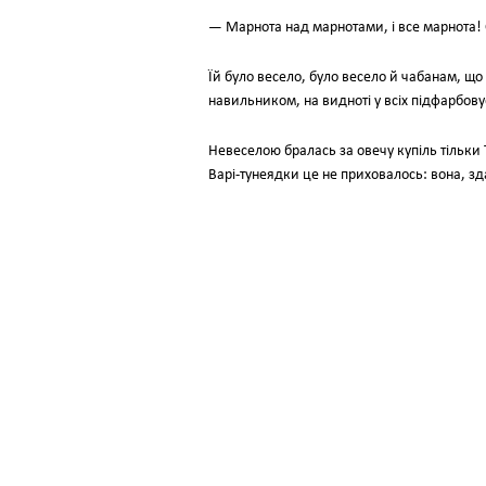
— Марнота над марнотами, і все марнота! 
Їй було весело, було весело й чабанам, що
навильником, на видноті у всіх підфарбовує
Невеселою бралась за овечу купіль тільки 
Варі-тунеядки це не приховалось: вона, з