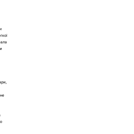
и
гкої
вала
ми
ари,
 не
а
го