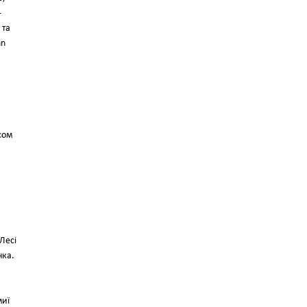
—
 та
nn
сом
Лесі
нка.
миї