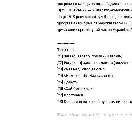
два рази на місяць як орган радикальної п
[9] «Л. Н. вісник» — «Літературно-наукови
кінця 1919 року спочатку у Львові, а згодо
друкували свої праці та художні твори М.
друкованих органів у той час на Україні ма
------------—
Пояснення:
[*1] Жваво, весело (музичний термін).
[*2] Рондо — форма невеликого (восьми— 
[*3] «Без надії сподіваюсь».
[*4] «Надто квітів! Надто квітів!»
[*5] Додаток.
[*6] «Хай буде тьма»
[*7] Властивість.
[*8] Коли ви нічого не відчуваєте, ви нічого
Франко Іван.
Твори в 20-ти томах, том XVI