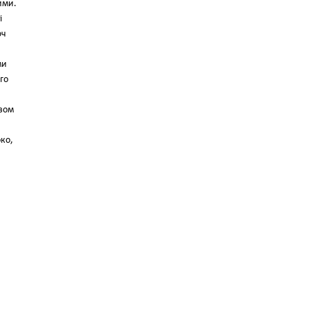
ими.
і
юч
ми
го
ивом
око,