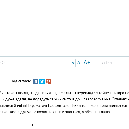
A+
A
КБ)
-A
Calibri
Поділитись:
 «Така її доля», «Біда навчить», «Жаль» і її переклади з Гейне і Віктора Гю
і й дуже вдатні, не додадуть свіжих листків до її лаврового вінка. Її талант
даються й епічні і драматичні форми, але тільки тоді, коли вони являються
піка і чиста драма не входять, як нам здається, у обсяг її таланту.
III