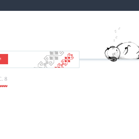
И
C. 8