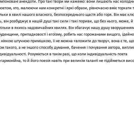
скомпоновані анекдоти. Про такі твори ми кажемо: вони лишають нас холодн
етом, хто, малюючи нам конкретні і яркі образи, рівночасно вміє торкати т
ільки в хвилі нашого власного, безпосереднього щастя або горя. Він має кл
він розбуджує в нашій душі такі сили і такі пориви, що без нього, може, й
и тільки в якихсь надзвичайних хвилях. Він збагачує нашу душу зворушення
буденщини, припадковості і егоїзму, робить нас горожанами вищого, ідейно
не є ніякою штучною примішкою, її не можна «вложити до твору», вона є те, що
м такого, а не іншого способу думання, бачення і почування автора, випл
дивідуальності. Розуміється в такім разі, що коли індивідуальність поета
армонійна, то й його поезія навіть при великім таланті не підійметься вис