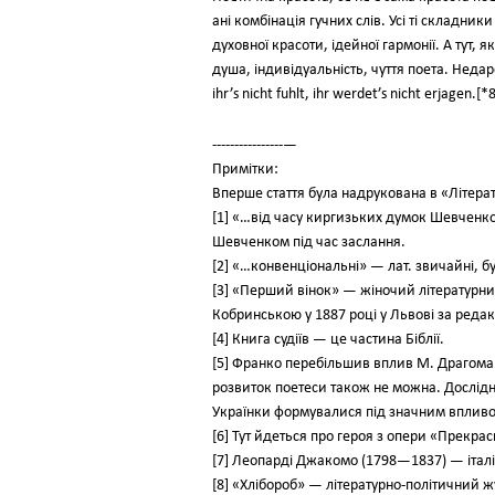
ані комбінація гучних слів. Усі ті складник
духовної красоти, ідейної гармонії. А тут, 
душа, індивідуальність, чуття поета. Недар
ihr’s nicht fuhlt, ihr werdet’s nicht erjagen.[*8
----------------—
Примітки:
Вперше стаття була надрукована в «Літератур
[1] «…від часу киргизьких думок Шевченков
Шевченком під час заслання.
[2] «…конвенціональні» — лат. звичайні, б
[3] «Перший вінок» — жіночий літератур
Кобринською у 1887 році у Львові за реда
[4] Книга судіїв — це частина Біблії.
[5] Франко перебільшив вплив М. Драгоман
розвиток поетеси також не можна. Дослідни
Українки формувалися під значним впливо
[6] Тут йдеться про героя з опери «Прек
[7] Леопарді Джакомо (1798—1837) — італ
[8] «Хлібороб» — літературно-політичний 