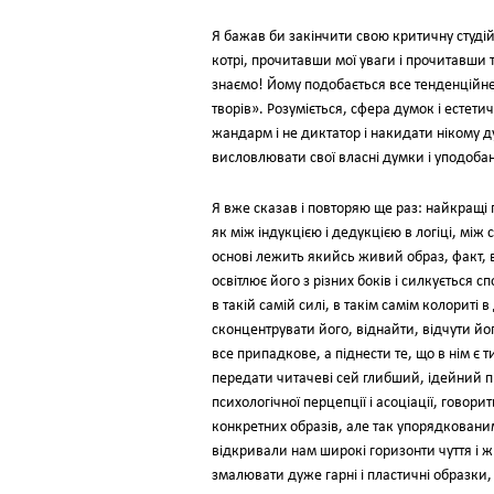
Я бажав би закінчити свою критичну студі
котрі, прочитавши мої уваги і прочитавши т
знаємо! Йому подобається все тенденційне 
творів». Розуміється, сфера думок і естети
жандарм і не диктатор і накидати нікому ду
висловлювати свої власні думки і уподобанн
Я вже сказав і повторяю ще раз: найкращі п
як між індукцією і дедукцією в логіці, між 
основі лежить якийсь живий образ, факт, 
освітлює його з різних боків і силкується с
в такій самій силі, в такім самім колориті
сконцентрувати його, віднайти, відчути йог
все припадкове, а піднести те, що в нім є
передати читачеві сей глибший, ідейний п
психологічної перцепції і асоціації, гово
конкретних образів, але так упорядкованим
відкривали нам широкі горизонти чуття і жи
змалювати дуже гарні і пластичні образки,