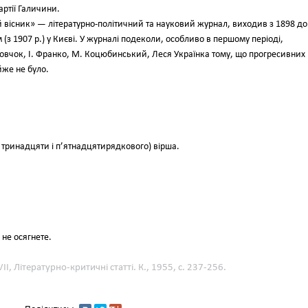
артії Галичини.
й вісник» — літературно-політичний та науковий журнал, виходив з 1898 до
м (з 1907 р.) у Києві. У журналі подеколи, особливо в першому періоді,
 Вовчок, І. Франко, М. Коцюбинський, Леся Українка тому, що прогресивних
йже не було.
тринадцяти і п’ятнадцятирядкового) вірша.
 не осягнете.
І, Літературно-критичні статті. К., 1955, с. 237-256.