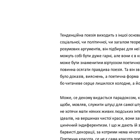
Тенденційна поезія виходить з іншої основи
соціальної, чи політичної, чи загалом тео
розумових аргументів, він підбирає для неї
можуть собі бути дуже гарні, але вони є в 
може бути знаменитим віртуозом поетичної т
повинна осягати правдива поезія. Та він зв
було доказів, вияснень, а поетична форма н
бо читачеве серце лишилося холодне, а йо
Може, се декому видасться парадоксом, ко
щоби, мовляв, служити штуці для самої шту
не хотячи мати ніяких живих людських інт
ідеалів, на вершинах чистої краси, вони з
цинічний індиферентизм. І що ж дають їй за
барвисті декорації, за котрими нема нічого
Поетична красота, се не є сама красота по