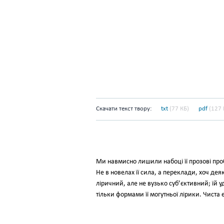
Скачати текст твору:
txt
(77 КБ)
pdf
(127 
Ми навмисно лишили набоці її прозові проби
Не в новелах її сила, а переклади, хоч деяк
ліричний, але не вузько суб’єктивний; їй у
тільки формами її могутньої лірики. Чиста е