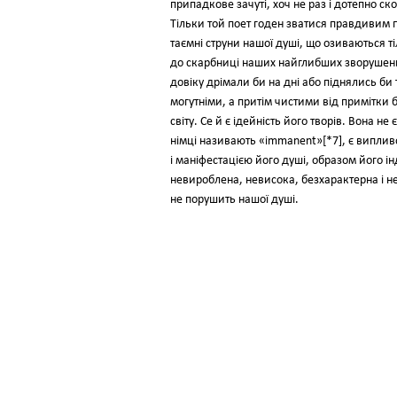
припадкове зачуті, хоч не раз і дотепно 
Тільки той поет годен зватися правдивим по
таємні струни нашої душі, що озиваються т
до скарбниці наших найглибших зворушень, 
довіку дрімали би на дні або піднялись б
могутніми, а притім чистими від примітки 
світу. Се й є ідейність його творів. Вона 
німці називають «immanent»[*7], є випливо
і маніфестацією його душі, образом його ін
невироблена, невисока, безхарактерна і нег
не порушить нашої душі.