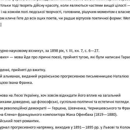
и тільки тоді творять дійсну красоту, коли являються частями вищої цілості 
як і на кожнім полі людської творчості, головним, рішучим моментом є власне
ом кличе Гете до всіх оцих поетів, чи радше віртуозів поетичної форми: We
]
но-науковому віснику», за 1898 рік, т. III, кн. 7, с. 6—27.
их» — мова йде про ліричні поезії, пройняті тугою, які були написані Тара
уденні, прийняті до вжитку.
ний альманах, виданий українською прогресивною письменницею Наталією
кцією Івана Франка.
ова на Лесю Українку, хоч зовсім відкидати його вплив на загальний
ками доведено, що філософські, суспільно-політичні та естетичні погляди 
м революційної демократії — Герцена, Шевченка, Чернишевського та Фра
расна Єлена» французького композитора Жака Офенбаха (1819—1880).
ійський поет-романтик.
журнал прогресивного напрямку, виходив у 1891—1895 рр. у Львові та Коло