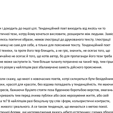
 і доходить до іншої цілі. Тенденційний поет виходить від якоїсь чи то
ретичної тези, котру йому хочеться висловити, розширити між людьми. Замі
 якісь поетичні образи, немов ілюстрації до друкованого тексту. Ілюстрації
книжці не самі для себе, а тільки для пояснення тексту. Тенденційний поет
ехніки, та проте його твір блищить, а не гріє, значить, не осягає того, що
ичайно не осягає й того, що хотів автор, бо для пропаганди його тези треба
е може заступити їх. Чим більше таланту потрачено на такий твір, тим гірш
го розум у найліпшім разі збаламучено замість дійсного прояснення.
ли скажу, що многі з новочасних поетів, котрі силкуються бути безідейни
ки, красоті для красоти, без відома попадають у тенденційність. Не маючи
ересів, бажаючи буцімто стояти поза буденною боротьбою верстов, змагань 
акривають тим перед очима публіки або своє нерозуміння життя, або свій
 те? В найліпшім разі безцільну гру слів і форм, кольористичні контрасти,
 живого і реального. А се також тенденція, що минається з метою поезії.
етичної форми, ані нагромадження якихсь нібито естетичних і гарних образі