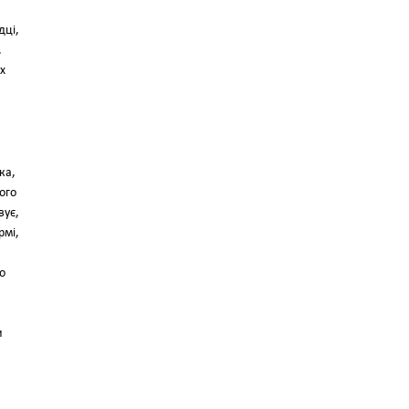
дці,
,
х
ка,
його
вує,
рмі,
о
и