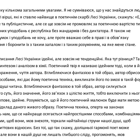
йку кількома загальними увагами. Я не сумніваюся, що у нас знайдуться лю
і вірші, які я ставлю найвище в поетичнім скарбі Лесі Українки, скажуть: «Е
та публіцистичне, але се ще зовсім не промовляє за поетичною вартістю ти
чних уподобань є республіка без жандармів і без диктатора. Я також не
мок і уподобань не хочу, але проте вважаю себе в праві і в обов’язку
я і боронити їх з таким запалом і з таким розумінням, на яке мене стане.
исання Лесі Українки ідейні, але зовсім не тенденційні. Яка тут різниця? Та
синтезом і аналізом в хімії. Поетичний твір я називаю ідейним тоді, коли в 
враження, чуття автора. Вглибляючися фантазією в той образ, автор обрисо
пособами, які дає йому поетична техніка, викликати його по змозі в такій фо
 в душі читача. Вглибляючися фантазією в той образ, автор силкується
о суть, його значення, його зв’язок з цілістю життя, тобто виключити з ньог
 типове, ідейне. Розуміється, що й його поетичний малюнок буде мати метою
ідклад даного живого образу. Поетична техніка, оперта на законах
рить нам, що се найкраще осягається найпростішими способами, комбінаціям
и, щоб вони, мов знехотя, торкали найтайніші струни нашої душі, щоб
ттєвих відносин. Без тої, що так скажу, долішньої гармонії поет може
 але вони в нашій душі не лишать глибшого сліду, прогомонять, мов