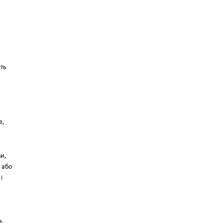
сть
е,
ми,
 або
і
в,