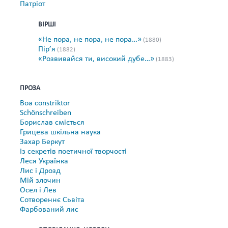
Патріот
ВІРШІ
«Не пора, не пора, не пора…»
(1880)
Пір’я
(1882)
«Розвивайся ти, високий дубе…»
(1883)
ПРОЗА
Boa cоnstriktor
Schönschreiben
Борислав сміється
Грицева шкiльна наука
Захар Беркут
Із секретів поетичної творчості
Леся Українка
Лис і Дрозд
Мій злочин
Осел і Лев
Сотвореннє Cьвіта
Фарбований лис