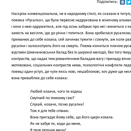
Поділитись:
Наскрізь конвенціональна, не в народному стилі, як сказано в титул
поемка «Русалка», що була первісне надрукована в жіночому альма
і хоче з нею одружитися, але під осінь забуває про неї і жениться з
замість на весілля, іде до річки і топиться. Вона зробилася русалкою
приманює до себе козака; сей зачинає тужити і сохнути, аж коли раз
русалки і залоскотують його на смерть. Поема кінчиться плачем рус
відгомін Шевченківських балад без їх широкої мелодії, без того твер
контрастів, що надає тим романтичним баладам вагу і принаду вічно 
мотивовані, соціальних контрастів нема, психологічні конфлікти лед
поемці один уступ, де чути якісь нові, нешаблонові, хоч дуже ще несм
вона приваблює до себе козака:
Любий козаче, чого ти ходиш
Смутний по темному гаю?
Слухай, козаче, пісню русалки!
Тож я для тебе співаю.
Вона пригадує йому себе, що його щиро кохала.
Як не забув ти, ходи до мене,
Я твоя першая мила!