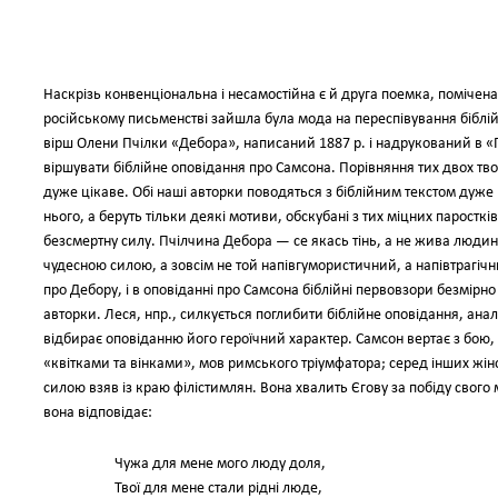
Наскрізь конвенціональна і несамостійна є й друга поемка, помічена
російському письменстві зайшла була мода на переспівування біблій
вірш Олени Пчілки «Дебора», написаний 1887 р. і надрукований в «
віршувати біблійне оповідання про Самсона. Порівняння тих двох тв
дуже цікаве. Обі наші авторки поводяться з біблійним текстом дуже 
нього, а беруть тільки деякі мотиви, обскубані з тих міцних паросткі
безсмертну силу. Пчілчина Дебора — се якась тінь, а не жива людин
чудесною силою, а зовсім не той напівгумористичний, а напівтрагічни
про Дебору, і в оповіданні про Самсона біблійні первовзори безмірно 
авторки. Леся, нпр., силкується поглибити біблійне оповідання, анал
відбирає оповіданню його героїчний характер. Самсон вертає з бою, 
«квітками та вінками», мов римського тріумфатора; серед інших жінок
силою взяв із краю філістимлян. Вона хвалить Єгову за побіду свого 
вона відповідає:
Чужа для мене мого люду доля,
Твої для мене стали рідні люде,