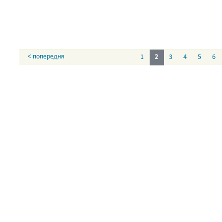
< попередня
1
2
3
4
5
6