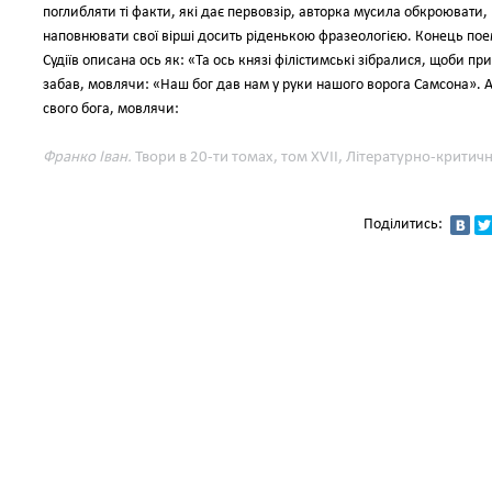
поглибляти ті факти, які дає первовзір, авторка мусила обкроювати, 
наповнювати свої вірші досить ріденькою фразеологією. Конець пое
Судіїв описана ось як: «Та ось князі філістимські зібралися, щоби п
забав, мовлячи: «Наш бог дав нам у руки нашого ворога Самсона». 
свого бога, мовлячи:
Франко Іван.
Твори в 20-ти томах, том XVIІ, Літературно-критичні 
Поділитись: