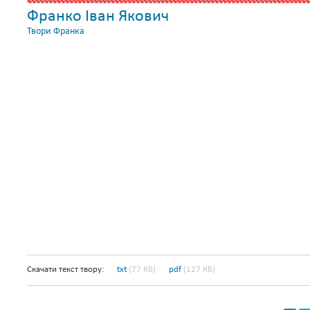
Франко Іван Якович
Твори Франка
Скачати текст твору:
txt
(77 КБ)
pdf
(127 КБ)