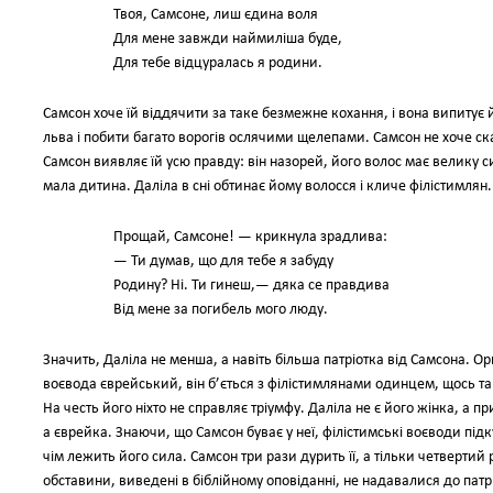
Твоя, Самсоне, лиш єдина воля
Для мене завжди наймиліша буде,
Для тебе відцуралась я родини.
Самсон хоче їй віддячити за таке безмежне кохання, і вона випитує й
льва і побити багато ворогів ослячими щелепами. Самсон не хоче сказа
Самсон виявляє їй усю правду: він назорей, його волос має велику си
мала дитина. Даліла в сні обтинає йому волосся і кличе філістимлян.
Прощай, Самсоне! — крикнула зрадлива:
— Ти думав, що для тебе я забуду
Родину? Ні. Ти гинеш,— дяка се правдива
Від мене за погибель мого люду.
Значить, Даліла не менша, а навіть більша патріотка від Самсона. Ори
воєвода єврейський, він б’ється з філістимлянами одинцем, щось та
На честь його ніхто не справляє тріумфу. Даліла не є його жінка, а 
а єврейка. Знаючи, що Самсон буває у неї, філістимські воєводи пі
чім лежить його сила. Самсон три рази дурить її, а тільки четвертий 
обставини, виведені в біблійному оповіданні, не надавалися до патрі