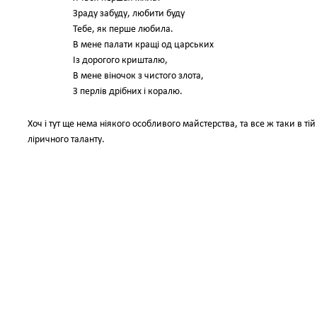
Зраду забуду, любити буду
Тебе, як перше любила.
В мене палати кращі од царських
Із дорогого кришталю,
В мене віночок з чистого злота,
З перлів дрібних і коралю.
Хоч і тут ще нема ніякого особливого майстерства, та все ж таки в т
ліричного таланту.