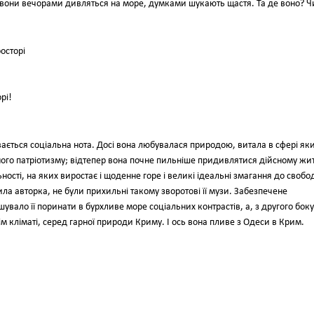
бі вони вечорами дивляться на море, думками шукають щастя. Та де воно? Ч
осторі
рі!
ивається соціальна нота. Досі вона любувалася природою, витала в сфері як
ного патріотизму; відтепер вона почне пильніше придивлятися дійсному жит
ості, на яких виростає і щоденне горе і великі ідеальні змагання до свобод
ила авторка, не були прихильні такому зворотові її музи. Забезпечене
увало її поринати в бурхливе море соціальних контрастів, а, з другого боку
ім кліматі, серед гарної природи Криму. І ось вона пливе з Одеси в Крим.