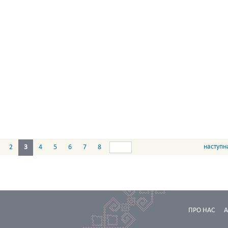
наступн
2
3
4
5
6
7
8
ПРО НАС
А