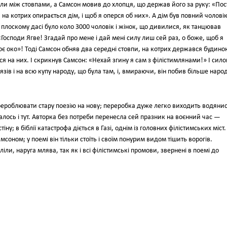
и між стовпами, а Самсон мовив до хлопця, що держав його за руку: «Пос
 на котрих опирається дім, і щоб я оперся об них». А дім був повний чоловікі
 на плоскому дасі було коло 3000 чоловік і жінок, що дивилися, як танцював
«Господи Ягве! Згадай про мене і дай мені силу лиш сей раз, о боже, щоб я
оє око»! Тоді Самсон обняв два середні стовпи, на котрих держався будино
ся на них. І скрикнув Самсон: «Нехай згину я сам з філістимлянами!» І сил
нязів і на всю купу народу, що була там, і, вмираючи, він побив більше наро
рероблювати стару поезію на нову; переробка дуже легко виходить водянис
талось і тут. Авторка без потреби перенесла сей празник на воєнний час —
ну; в біблії катастрофа діється в Газі, однім із головних філістимських міст.
соном; у поемі він тільки стоїть і своїм понурим видом тішить ворогів.
іли, наруга млява, так як і всі філістимські промови, звернені в поемі до