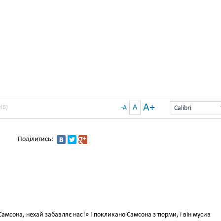
A+
A
КБ)
-A
Calibri
Поділитись:
амсона, нехай забавляє нас!» І покликано Самсона з тюрми, і він мусив