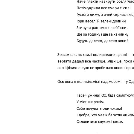
Наче плахти навкруги розляглис
Потім укрили все хмари ті сиві
Густого диму, з очей скрився ліс
Гори веселі й зелені долини
Згинули раптом як любії сни.
Ще за годину і ще за хвилину
Будуть далеко, далеко вони!
Зовсім так, як хвилі колишнього щастя! — 
вертати дедалі все частіше, міцніше, поки 
око і фізичне вухо не зробиться вповні орга
Ось вона в великім місті над морем — у Од
І все чужина! Ох, біда самотном
У місті широкім
Себе почувать одиноким!
І добре, хто має к багаттю чийо
Склонитися слухом і оком.