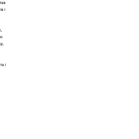
тав
в і
к,
ою
ду,
та і