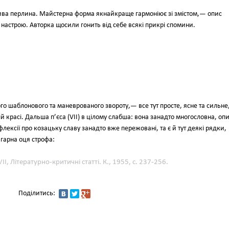
вдива перлина. Майстерна форма якнайкраще гармоніює зі змістом,— опис
 настрою. Авторка щосили гонить від себе всякі прикрі спомини.
ого шаблонового та маневрованого звороту,— все тут просте, ясне та сильне
й красі. Дальша п’єса (VII) в цілому слабша: вона занадто многословна, оп
ксії про козацьку славу занадто вже пережовані, та є й тут деякі рядки,
гарна оця строфа:
І, Літературно-критичні статті. К., 1955, с. 237-256.
Поділитись: