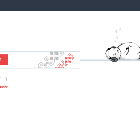
И
C. 3