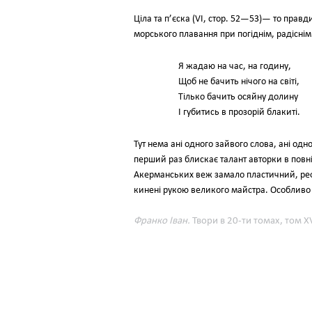
Ціла та п’єска (VI, стор. 52—53)— то пра
морського плавання при погіднім, радіснім
Я жадаю на час, на годину,
Щоб не бачить нічого на світі,
Тілько бачить осяйну долину
І губитись в прозорій блакиті.
Тут нема ані одного зайвого слова, ані одн
перший раз блискає талант авторки в повні
Акерманських веж замало пластичний, рефле
кинені рукою великого майстра. Особливо 
Франко Іван.
Твори в 20-ти томах, том XVI