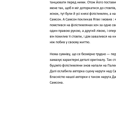
танцювати перед ними. Отож його поставил
мене так, щоб я міг доторкатися до стовпів,
жінок, тут були й усі князі філістимлян, а
Самсон. А Самсон покликав Ягве і мовив : 
помстився на філістимлянах хоч за одне св
один правою рукою, а другий лівою, і опер
він похилив ті стовпи, і дім завалився на к
ніж побив у своєму життю.
Нема сумніву, що се безмірно трудно — пе
замазує характерні деталі оригіналу. Так с
буцімто філістимляни знов напали на Палесті
Далі ослабила авторка сцену наруги над Сам
Власністю нашої авторки є також наруга Дал
Самсона.