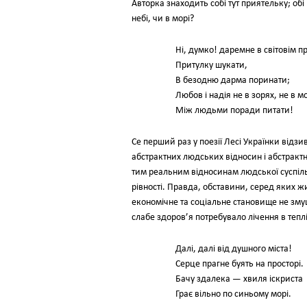
Авторка знаходить собі тут приятельку; о
небі, чи в морі?
Ні, думко! даремне в світовім пр
Притулку шукати,
В безодню дарма поринати;
Любов і надія не в зорях, не в мо
Між людьми поради питати!
Се перший раз у поезії Лесі Українки відз
абстрактних людських відносин і абстракт
тим реальним відносинам людської суспільн
рівності. Правда, обставини, серед яких ж
економічне та соціальне становище не змуш
слабе здоров’я потребувало лічення в тепл
Далі, далі від душного міста!
Серце прагне буять на просторі.
Бачу здалека — хвиля іскриста
Грає вільно по синьому морі.