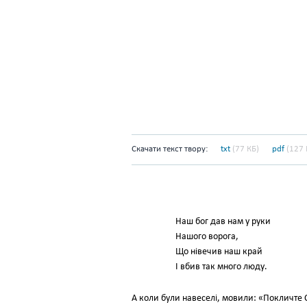
Скачати текст твору:
txt
(77 КБ)
pdf
(127 
Наш бог дав нам у руки
Нашого ворога,
Що нівечив наш край
І вбив так много люду.
А коли були навеселі, мовили: «Покличте С