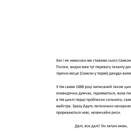
Хоч і як невисоко ми ставимо сього Самсо
Пчілки, видно вже тут перевагу таланту до
ліричні місця (Самсон у тюрмі) декуди вияв
У тім самім 1888 році написаний також цик
очевидячки дужчає, піднімається, вона по
в тім циклі перші проблиски сильного, само
майстра. Зразу йдуть легесенько начеркнені 
прориваються нові, незвичайні риси.
Далі, все далі! Он латані ниви,