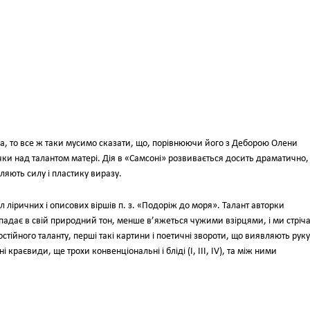
на, то все ж таки мусимо сказати, що, порівнюючи його з Деборою Олени
чки над талантом матері. Дія в «Самсоні» розвивається досить драматично,
ляють силу і пластику виразу.
л ліричних і описових віршів п. з. «Подоріж до моря». Талант авторки
падає в свій природний тон, менше в’яжеться чужими взірцями, і ми стріч
стійного таланту, перші такі картини і поетичні звороти, що виявляють руку
краєвиди, ще трохи конвенціональні і бліді (І, III, IV), та між ними