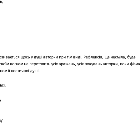
ь,
,
озивається щось у душі авторки при тім виді. Рефлексія, ще несміла, буде
своїм вогнем не перетопить усіх вражень, усіх почувань авторки, поки фізи
ном її поетичної душі.
есі.
у
му