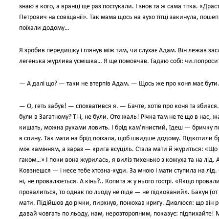
знаю в кого, а вранці ще раз постукали. І знов та ж сама тітка. «Др
Петрович на совіщанії». Так мама щось на вухо тітці закинула, поше
поїхали додому…
Я зробив передишку і глянув між тим, чи слухає Адам. Він лежав засл
легенька журлива усмішка… Я ще помовчав. Гадаю собі: чи.попросит
— А далі що? — таки не втерпів Адам. — Щось же про коня має бути
— О, геть забув! — спохватився я. — Бачте, хотів про коня та збився.
були в Загатному? Ті-і, не були. Ото жаль! Річка там не те що в нас, 
кишать, можна руками ловить. І брід кам’янистий, їдеш — бричку по
в спину. Так мати на брід поїхала, щоб швидше додому. Підкотили 
між камінням, а зараз — крига всуціль. Стала мати й журиться: «Що ж
гаком…» І поки вона журилась, я виліз тихенько з кожуха та на лід.
Ковзнешся — і несе тебе хтозна-куди. За мною і мати ступила на лід.
ні, не провалюється. А кінь?.. Копита ж у нього гострі. «Якщо провал
провалиться, то однак по льоду не піде — не підкований». Бакун (от 
мати. Підійшов до річки, пирхнув, понюхав кригу. Дивлюся: що він роб
давай човгать по льоду, нам, нерозторопним, показує: підпихайте! 