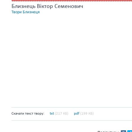
Близнець Віктор Семенович
Твори Близнеця
Скачати текст твору:
txt
(217 КБ)
pdf
(199 КБ)