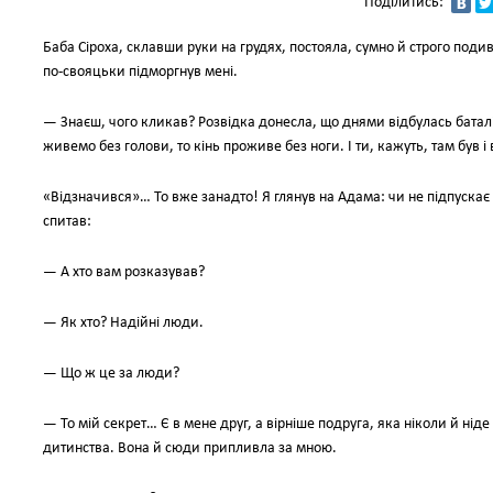
Поділитись:
Баба Сіроха, склавши руки на грудях, постояла, сумно й строго подиви
по-свояцьки підморгнув мені.
— Знаєш, чого кликав? Розвідка донесла, що днями відбулась баталі
живемо без голови, то кінь проживе без ноги. І ти, кажуть, там був і
«Відзначився»… То вже занадто! Я глянув на Адама: чи не підпускає 
спитав:
— А хто вам розказував?
— Як хто? Надійні люди.
— Що ж це за люди?
— То мій секрет… Є в мене друг, а вірніше подруга, яка ніколи й ні
дитинства. Вона й сюди припливла за мною.