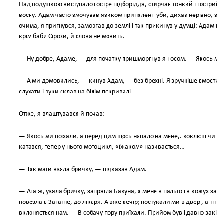
Над подушкою виступало гостре підборіддя, стирчав тонкий і гострий
воску. Адам часто змочував язиком припалені губи, дихав нерівно, з х
очима, я пригнувся, заморгав до землі і так прикинув у думці: Адам
крім баби Сірохи, й слова не мовить.
— Ну добре, Адаме, — для початку пришморгнув я носом. — Якось м
— А ми домовились, — кинув Адам, — без брехні. Я зручніше вмости
слухати і руки склав на білім покривалі.
Отже, я влаштувався й почав:
— Якось ми поїхали, а перед цим щось напало на мене,. коклюш чи х
катався, тепер у нього мотоцикл, «їжаком» називається…
— Так мати взяла бричку, — підказав Адам.
— Ага ж, узяла бричку, запрягла Бакуна, а мене в пальто і в кожух за
повезла в Загатне, до лікаря. А вже вечір; постукали ми в двері, а ті
вклоняється нам. — В собачу пору приїхали. Прийом був і давно зак