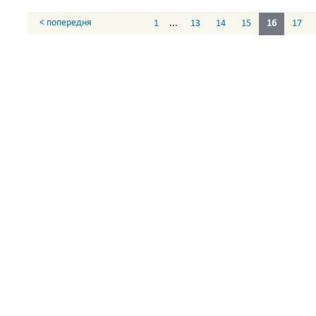
< попередня
1
...
13
14
15
16
17