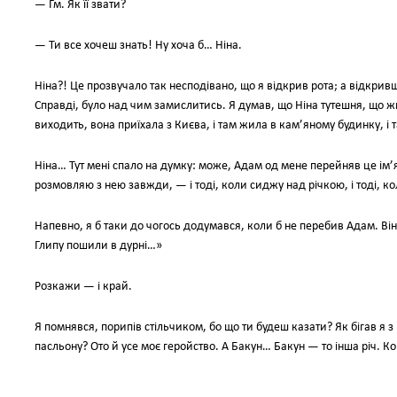
— Гм. Як її звати?
— Ти все хочеш знать! Ну хоча б… Ніна.
Ніна?! Це прозвучало так несподівано, що я відкрив рота; а відкри
Справді, було над чим замислитись. Я думав, що Ніна тутешня, що ж
виходить, вона приїхала з Києва, і там жила в кам’яному будинку, і
Ніна… Тут мені спало на думку: може, Адам од мене перейняв це ім’
розмовляю з нею завжди, — і тоді, коли сиджу над річкою, і тоді, ко
Напевно, я б таки до чогось додумався, коли б не перебив Адам. Він 
Глипу пошили в дурні…»
Розкажи — і край.
Я помнявся, порипів стільчиком, бо що ти будеш казати? Як бігав я з п
пасльону? Ото й усе моє геройство. А Бакун… Бакун — то інша річ. Кон