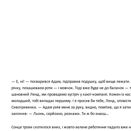
— Е, ні! — посварився Адам, підправив подушку, щоб вище лежати. —
річку, позашиваєм роти — і мовчок. Тоді вже буде не до балачок — т
шановний Ленд, ми проведемо зустріч у кают-компанії. Кожен із нас р
молодший, тобі випадає першому. І я просив би тебе, Ленд, оповіст
Сивогривенка. — Адам узяв мене за руку, видно, помітив, що я затин
закінчив: — Льонь, серйозно, розкажи. Ти ж бо знаєш…
Сонце трохи скотилося вниз, і жовто-зелене ряботиння падало вже на 