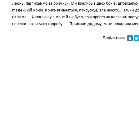
Льонь, підпихаймо за бричку». Ми взялись з двох боків, штовхаємо б
гладенькій кризі. Крига вгинається, похрускує, але нічого… Тільки д
на землі… А коклюшу в мене й не було, то я просто на ковзанці застуд
переживав за мою хворобу. — Приїхали додому, мати попарила мене
Поділитись: