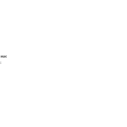
 має
: