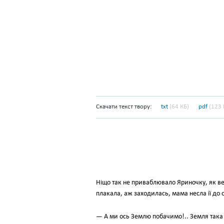
Скачати текст твору:
txt
(64 КБ)
pdf
(123 
Ніщо так не приваблювало Яриночку, як вел
плакала, аж заходилась, мама несла її до
— А ми ось Землю побачимо!.. Земля така