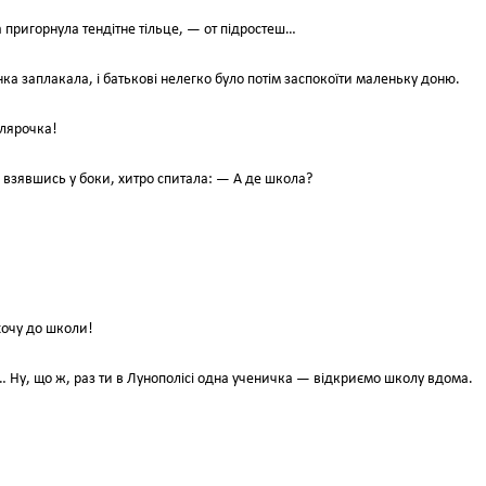
пригорнула тендітне тільце, — от підростеш…
 заплакала, і батькові нелегко було потім заспокоїти маленьку доню.
олярочка!
взявшись у боки, хитро спитала: — А де школа?
хочу до школи!
 Ну, що ж, раз ти в Лунополісі одна ученичка — відкриємо школу вдома.