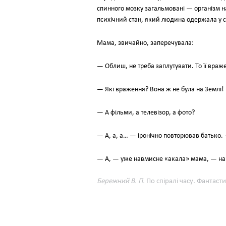
спинного мозку загальмовані — організм нас
психічний стан, який людина одержала у с
Мама, звичайно, заперечувала:
— Облиш, не треба заплутувати. То її враж
— Які враження? Вона ж не була на Землі!
— А фільми, а телевізор, а фото?
— А, а, а… — іронічно повторював батько. — 
— А, — уже навмисне «акала» мама, — наш
Бережний В. П.
По спіралі часу. Фантасти