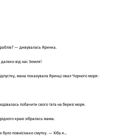
кораблів? — дивувалась Яринка.
 далеко від нас Земля!
 відпустку, мана показувала Яринці овал Чорного моря:
одівалась побачити свого тата на березі моря.
 рідного краю зібралась мама.
х було повнісінько смутку. — Хіба я…