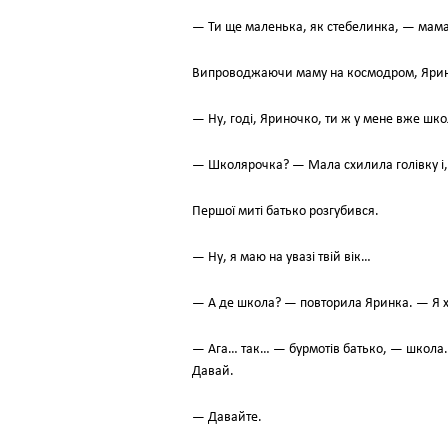
— Ти ще маленька, як стебелинка, — мама 
Випроводжаючи маму на космодром, Яринка
— Ну, годі, Яриночко, ти ж у мене вже шк
— Школярочка? — Мала схилила голівку і, 
Першої миті батько розгубився.
— Ну, я маю на увазі твій вік…
— А де школа? — повторила Яринка. — Я 
— Ага… так… — бурмотів батько, — школа…
Давай.
— Давайте.