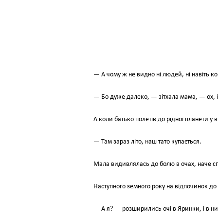
— А чому ж не видно ні людей, ні навіть 
— Бо дуже далеко, — зітхала мама, — ох, і
А коли батько полетів до рідної планети у
— Там зараз літо, наш тато купається.
Мала видивлялась до болю в очах, наче сп
Наступного земного року на відпочинок до
— А я? — розширились очі в Яринки, і в ни