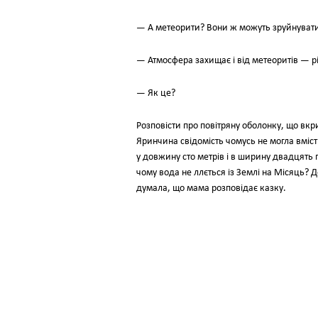
— А метеорити? Вони ж можуть зруйнуват
— Атмосфера захищає і від метеоритів — рід
— Як це?
Розповісти про повітряну оболонку, що вкри
Яринчина свідомість чомусь не могла вміст
у довжину сто метрів і в ширину двадцять 
чому вода не ллється із Землі на Місяць? 
думала, що мама розповідає казку.