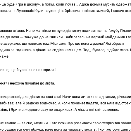
 це буде «гра в школу», а потім, коли почав… Адже донька мусить одержа
вала: в Лунополісі були науковці найрізноманітніших галузей, і кожен ох
більшою втіхою. Наче магнітом тягнуло дівчинку подивитися на Голубу Планет
шла до Вежі — там уже до неї звикли. Забиралась на верхній майданчик і в
ле дзеркало, що нависло над Місяцем. Про що вона думала? Які образи
одина за годиною, а дівчинка сиділа камінцем. Тоді, бувало, підійде хтось і
скаже:
евне, ще й уроків не повторила!
ня» і неохоче почапає до ліфта.
нням розповідала дівчинка свої сни! Наче вона летить понад гаями, річками
забиває, але й радісно водночас. А коли починає падати, вся мліє від стра
стіль, і Яринка жодного разу не вдарилась. А літала вві сні частенько.
ічне явище — звісно, медики. Тато починав розвивати свою теорію так звано
о рухаються очні яблука, наче вона за чимось стежить. І хоч моторні центр