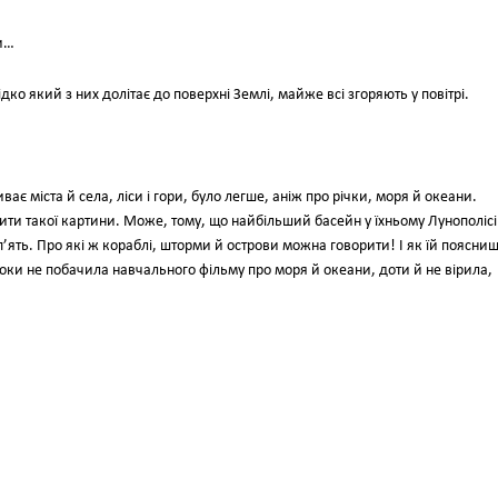
и…
ко який з них долітає до поверхні Землі, майже всі згоряють у повітрі.
ває міста й села, ліси і гори, було легше, аніж про річки, моря й океани.
ити такої картини. Може, тому, що найбільший басейн у їхньому Лунополісі
п’ять. Про які ж кораблі, шторми й острови можна говорити! І як їй поясниш
Доки не побачила навчального фільму про моря й океани, доти й не вірила,