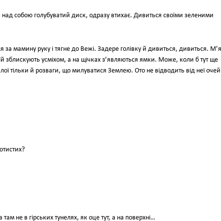
ь над собою голубуватий диск, одразу втихає. Дивиться своїми зеленими
ься за мамину руку і тягне до Вежі. Задере голівку й дивиться, дивиться. М’
і їй зблискують усміхом, а на щічках з’являються ямки. Може, коли б тут ще
малої тільки й розваги, що милуватися Землею. Ото не відводить від неї очей 
отистих?
ам не в гірських тунелях, як оце тут, а на поверхні…