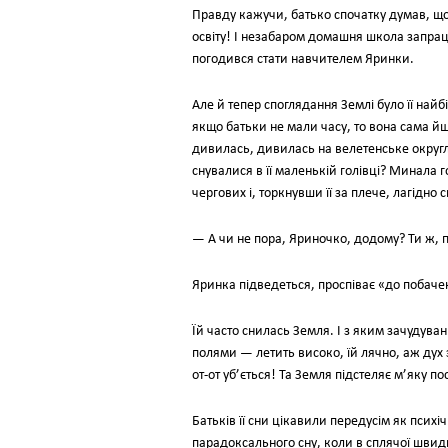
Правду кажучи, батько спочатку думав, що
освіту! І незабаром домашня школа запрацю
погодився стати навчителем Яринки.
Але й тепер споглядання Землі було її най
якщо батьки не мали часу, то вона сама й
дивилась, дивилась на велетенське округ
снувалися в її маленькій голівці? Минала г
чергових і, торкнувши її за плече, лагідно 
— А чи не пора, Яриночко, додому? Ти ж, п
Яринка підведеться, проспіває «до побачен
Їй часто снилась Земля. І з яким зачудува
полями — летить високо, їй лячно, аж дух 
от-от уб’ється! Та Земля підстеляє м’яку по
Батьків її сни цікавили передусім як псих
парадоксального сну, коли в сплячої швидк