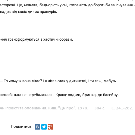
торожі. Це, мовляв, бадьорість у сні, готовність до боротьби за існування
падок від своїх диких пращурів.
ення трансформуються в хаотичні образи.
То чому ж вона літає? І я літав отак у дитинстві, і ти теж, мабуть…
ого батька не перебалакаєш. Краще ходімо, Яринко, до басейну.
чні повісті та оповідання. Київ. "Дніпро", 1978. — 384 с. — С. 241-262.
Поділитись: