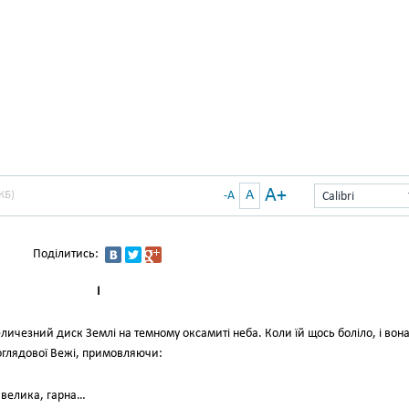
A+
A
КБ)
-A
Calibri
Поділитись:
І
ичезний диск Землі на темному оксамиті неба. Коли їй щось боліло, і вон
 оглядової Вежі, примовляючи:
 велика, гарна…