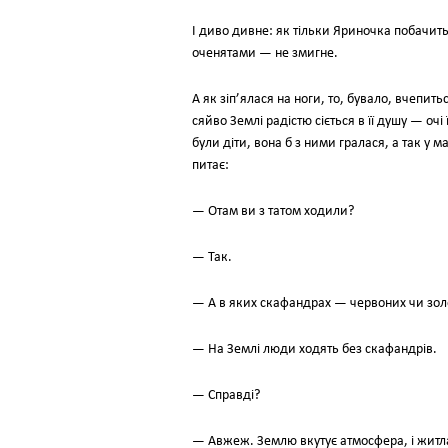
І диво дивне: як тільки Яриночка побачит
оченятами — не змигне.
А як зіп’ялася на ноги, то, бувало, вчепит
сяйво Землі радістю сіється в її душу — оч
були діти, вона б з ними гралася, а так у 
питає:
— Отам ви з татом ходили?
— Так.
— А в яких скафандрах — червоних чи зол
— На Землі люди ходять без скафандрів.
— Справді?
— Авжеж. Землю вкутує атмосфера, і житла т