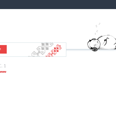
И
C. 1